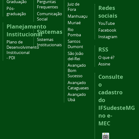
Graduação
Perguntas
Juiz de
Redes
Frequentes
Pós-
Fora
graduação
Comunicação
sociais
Manhuaçu
Social
Muriaé
YouTube
Planejamento
Rio
Facebook
Sistemas
Institucional
Pomba
Instagram
Sistemas
Santos
Plano de
Institucionais
Dumont
Desenvolvimento
RSS
Institucional
São João
O que é?
- PDI
del-Rei
Assine
Avançado
Bom
Consulte
Sucesso
Avançado
o
Cataguases
cadastro
Avançado
do
Ubá
IFSudesteMG
no e-
MEC