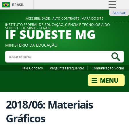
BRASIL
Acessar
Simplifique!
ACESSIBILIDADE
ALTO CONTRASTE
MAPA DO SITE
Comunica BR
INSTITUTO FEDERAL DE EDUCAÇÃO, CIÊNCIA E TECNOLOGIA DO
IF SUDESTE MG
SUDESTE DE MINAS GERAIS
Participe
Acesso à informação
MINISTÉRIO DA EDUCAÇÃO
Legislação
Buscar no portal
Bus
Canais
Fale Conosco
Perguntas frequentes
Comunicação Social
2018/06: Materiais
Gráficos