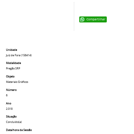
Compartilhar
Unidade
Juiz de Fora (158414)
Modalidade
Pregão SRP
Objeto
Materiais Gráficos
Número
6
Ano
2.018
Situação
Concluído(a)
Data/hora da Sessão