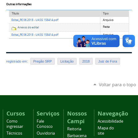
Outras informações
Título
Tipo
Edital_PE 06.2018 - UASG 158414.pdf
Arquivo
Pasta
Anexos do edital
Edital_PE 06.2018 - UASG 158414.pdf
Arquivo
registrado em:
Pregão SRP
Licitação
2018
Juiz de Fora
Voltar para o topo
Cursos
Serviços
Nossos
Navegação
Campi
Como
Fale
Acessibilidade
ingressar
Conosco
Mapa do
Reitoria
Técnicos
Ouvidoria
site
Barbacena