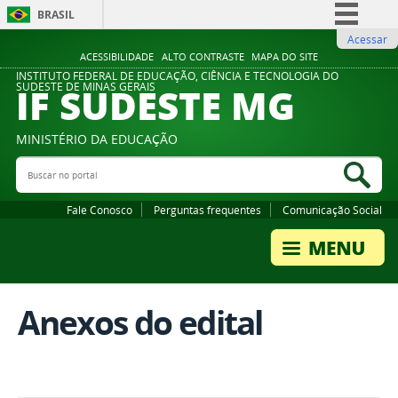
BRASIL
Acessar
Simplifique!
ACESSIBILIDADE
ALTO CONTRASTE
MAPA DO SITE
Comunica BR
INSTITUTO FEDERAL DE EDUCAÇÃO, CIÊNCIA E TECNOLOGIA DO
IF SUDESTE MG
SUDESTE DE MINAS GERAIS
Participe
Acesso à informação
MINISTÉRIO DA EDUCAÇÃO
Legislação
Buscar no portal
Bus
Canais
Fale Conosco
Perguntas frequentes
Comunicação Social
Anexos do edital