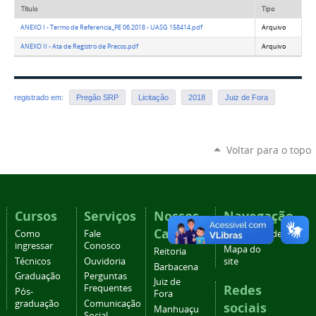
Título
Tipo
ANEXO I - Termo de Referencia_PE 06.2018 - UASG 158414.pdf
Arquivo
ANEXO II - Ata de Registro de Precos.pdf
Arquivo
registrado em:
Pregão SRP
Licitação
2018
Juiz de Fora
Voltar para o topo
Cursos
Serviços
Nossos
Navegação
Campi
Como
Fale
Acessibilidade
ingressar
Conosco
Mapa do
Reitoria
Técnicos
Ouvidoria
site
Barbacena
Graduação
Perguntas
Juiz de
Redes
Frequentes
Pós-
Fora
graduação
Comunicação
sociais
Manhuaçu
Social