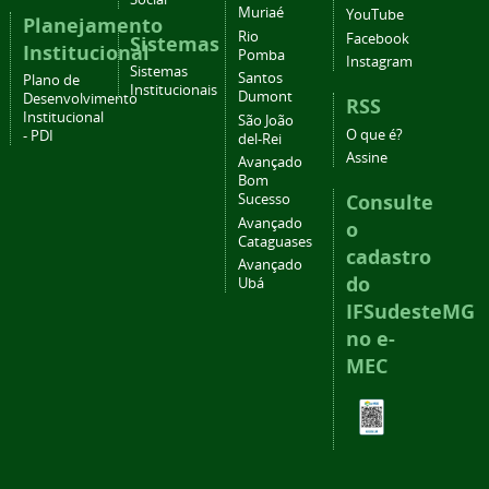
Muriaé
YouTube
Planejamento
Rio
Facebook
Sistemas
Institucional
Pomba
Instagram
Sistemas
Santos
Plano de
Institucionais
Dumont
Desenvolvimento
RSS
Institucional
São João
O que é?
- PDI
del-Rei
Assine
Avançado
Bom
Consulte
Sucesso
Avançado
o
Cataguases
cadastro
Avançado
do
Ubá
IFSudesteMG
no e-
MEC