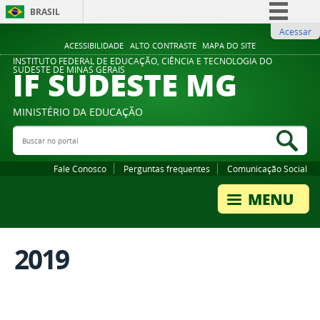
BRASIL
Acessar
Simplifique!
ACESSIBILIDADE
ALTO CONTRASTE
MAPA DO SITE
Comunica BR
INSTITUTO FEDERAL DE EDUCAÇÃO, CIÊNCIA E TECNOLOGIA DO
IF SUDESTE MG
SUDESTE DE MINAS GERAIS
Participe
Acesso à informação
MINISTÉRIO DA EDUCAÇÃO
Legislação
Buscar no portal
Bus
Canais
Fale Conosco
Perguntas frequentes
Comunicação Social
2019