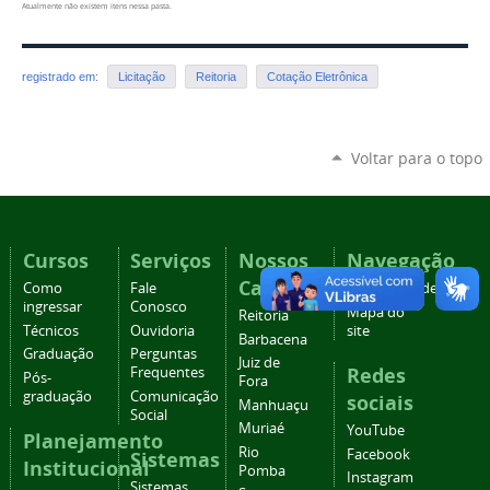
Atualmente não existem itens nessa pasta.
registrado em:
Licitação
Reitoria
Cotação Eletrônica
Voltar para o topo
Cursos
Serviços
Nossos
Navegação
Campi
Como
Fale
Acessibilidade
ingressar
Conosco
Mapa do
Reitoria
Técnicos
Ouvidoria
site
Barbacena
Graduação
Perguntas
Juiz de
Redes
Frequentes
Pós-
Fora
graduação
Comunicação
sociais
Manhuaçu
Social
Muriaé
YouTube
Planejamento
Rio
Facebook
Sistemas
Institucional
Pomba
Instagram
Sistemas