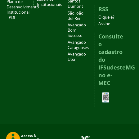
Santos
Plano de
Institucionais
Dumont
Desenvolvimento
RSS
Institucional
São João
O que é?
- PDI
del-Rei
Assine
Avançado
Bom
Consulte
Sucesso
Avançado
o
Cataguases
cadastro
Avançado
do
Ubá
IFSudesteMG
no e-
MEC