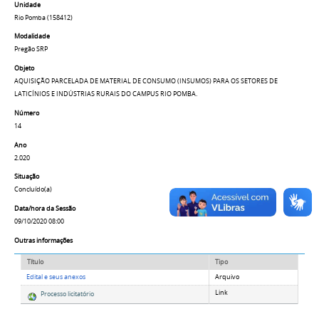
Unidade
Rio Pomba (158412)
Modalidade
Pregão SRP
Objeto
AQUISIÇÃO PARCELADA DE MATERIAL DE CONSUMO (INSUMOS) PARA OS SETORES DE
LATICÍNIOS E INDÚSTRIAS RURAIS DO CAMPUS RIO POMBA.
Número
14
Ano
2.020
Situação
Concluído(a)
Data/hora da Sessão
09/10/2020 08:00
Outras informações
Título
Tipo
Edital e seus anexos
Arquivo
Link
Processo licitatório