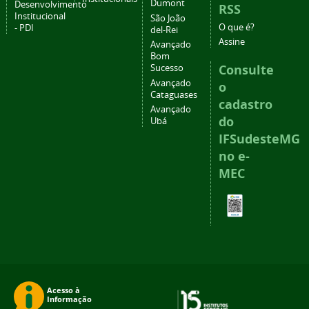
Dumont
Desenvolvimento
RSS
Institucional
São João
O que é?
- PDI
del-Rei
Assine
Avançado
Bom
Consulte
Sucesso
Avançado
o
Cataguases
cadastro
Avançado
do
Ubá
IFSudesteMG
no e-
MEC