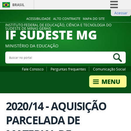
BRASIL
Acessar
Simplifique!
ACESSIBILIDADE
ALTO CONTRASTE
MAPA DO SITE
Comunica BR
INSTITUTO FEDERAL DE EDUCAÇÃO, CIÊNCIA E TECNOLOGIA DO
IF SUDESTE MG
SUDESTE DE MINAS GERAIS
Participe
Acesso à informação
MINISTÉRIO DA EDUCAÇÃO
Legislação
Buscar no portal
Bus
Canais
Fale Conosco
Perguntas frequentes
Comunicação Social
2020/14 - AQUISIÇÃO
PARCELADA DE