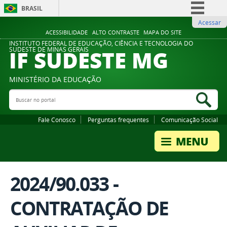
BRASIL
Acessar
Simplifique!
ACESSIBILIDADE
ALTO CONTRASTE
MAPA DO SITE
Comunica BR
INSTITUTO FEDERAL DE EDUCAÇÃO, CIÊNCIA E TECNOLOGIA DO
IF SUDESTE MG
SUDESTE DE MINAS GERAIS
Participe
Acesso à informação
MINISTÉRIO DA EDUCAÇÃO
Legislação
Buscar no portal
Bus
Canais
Fale Conosco
Perguntas frequentes
Comunicação Social
2024/90.033 -
CONTRATAÇÃO DE