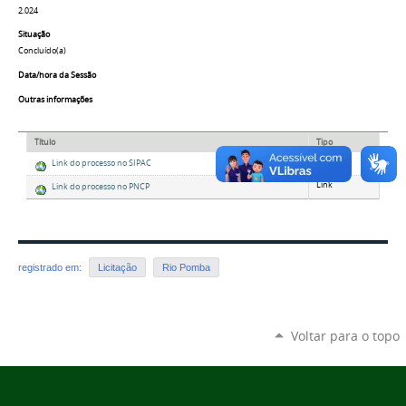
2.024
Situação
Concluído(a)
Data/hora da Sessão
Outras informações
Título
Tipo
Link
Link do processo no SIPAC
Link
Link do processo no PNCP
registrado em:
Licitação
Rio Pomba
Voltar para o topo