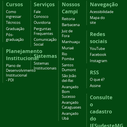
Cursos
Serviços
Nossos
Navegação
Campi
Como
Fale
Acessibilidade
ingressar
Conosco
Mapa do
Reitoria
Técnicos
Ouvidoria
site
Barbacena
Graduação
Perguntas
Juiz de
Redes
Frequentes
Pós-
Fora
graduação
Comunicação
sociais
Manhuaçu
Social
Muriaé
YouTube
Planejamento
Rio
Facebook
Sistemas
Institucional
Pomba
Instagram
Sistemas
Santos
Plano de
Institucionais
Dumont
Desenvolvimento
RSS
Institucional
São João
O que é?
- PDI
del-Rei
Assine
Avançado
Bom
Consulte
Sucesso
Avançado
o
Cataguases
cadastro
Avançado
do
Ubá
IFSudesteMG