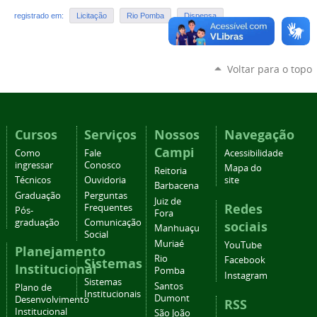
registrado em:
Licitação
Rio Pomba
Dispensa
Voltar para o topo
Cursos
Serviços
Nossos
Navegação
Campi
Como
Fale
Acessibilidade
ingressar
Conosco
Mapa do
Reitoria
Técnicos
Ouvidoria
site
Barbacena
Graduação
Perguntas
Juiz de
Redes
Frequentes
Pós-
Fora
graduação
Comunicação
sociais
Manhuaçu
Social
Muriaé
YouTube
Planejamento
Rio
Facebook
Sistemas
Institucional
Pomba
Instagram
Sistemas
Santos
Plano de
Institucionais
Dumont
Desenvolvimento
RSS
Institucional
São João