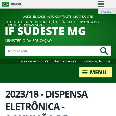
BRASIL
Acessar
Simplifique!
ACESSIBILIDADE
ALTO CONTRASTE
MAPA DO SITE
Comunica BR
INSTITUTO FEDERAL DE EDUCAÇÃO, CIÊNCIA E TECNOLOGIA DO
IF SUDESTE MG
SUDESTE DE MINAS GERAIS
Participe
Acesso à informação
MINISTÉRIO DA EDUCAÇÃO
Legislação
Buscar no portal
Bus
Canais
Fale Conosco
Perguntas frequentes
Comunicação Social
2023/18 - DISPENSA
ELETRÔNICA -