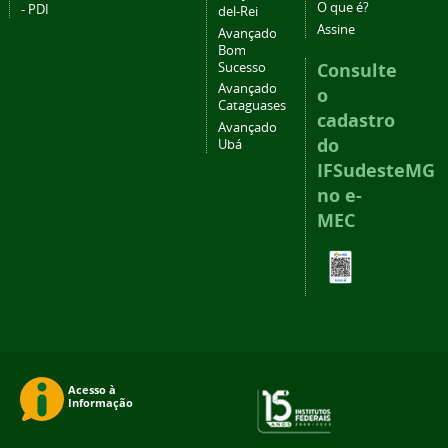
O que é?
- PDI
del-Rei
Assine
Avançado
Bom
Consulte
Sucesso
Avançado
o
Cataguases
cadastro
Avançado
do
Ubá
IFSudesteMG
no e-
MEC