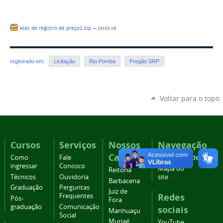
Atas de registro de preço2.zip
— 29558 KB
registrado em:
Licitação
Rio Pomba
Pregão SRP
Voltar para o topo
Cursos
Serviços
Nossos
Navegação
Campi
Como
Fale
Acessibilidade
ingressar
Conosco
Mapa do
Reitoria
Técnicos
Ouvidoria
site
Barbacena
Graduação
Perguntas
Juiz de
Redes
Frequentes
Pós-
Fora
graduação
Comunicação
sociais
Manhuaçu
Social
Muriaé
YouTube