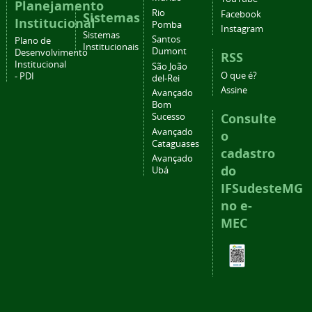
Planejamento
Rio
Facebook
Sistemas
Institucional
Pomba
Instagram
Sistemas
Santos
Plano de
Institucionais
Dumont
Desenvolvimento
RSS
Institucional
São João
O que é?
- PDI
del-Rei
Assine
Avançado
Bom
Consulte
Sucesso
Avançado
o
Cataguases
cadastro
Avançado
do
Ubá
IFSudesteMG
no e-
MEC