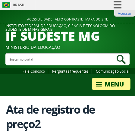
BRASIL
Acessar
Simplifique!
ACESSIBILIDADE
ALTO CONTRASTE
MAPA DO SITE
Comunica BR
INSTITUTO FEDERAL DE EDUCAÇÃO, CIÊNCIA E TECNOLOGIA DO
IF SUDESTE MG
SUDESTE DE MINAS GERAIS
Participe
Acesso à informação
MINISTÉRIO DA EDUCAÇÃO
Legislação
Buscar no portal
Bus
Canais
Fale Conosco
Perguntas frequentes
Comunicação Social
Ata de registro de
preço2