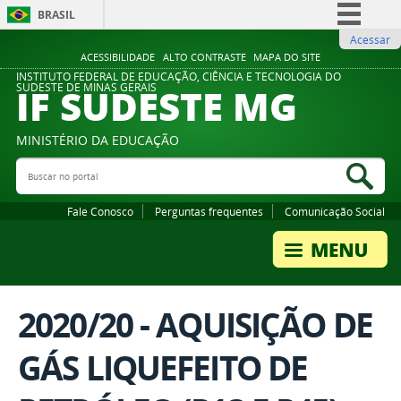
BRASIL
Acessar
Simplifique!
ACESSIBILIDADE
ALTO CONTRASTE
MAPA DO SITE
Comunica BR
INSTITUTO FEDERAL DE EDUCAÇÃO, CIÊNCIA E TECNOLOGIA DO
IF SUDESTE MG
SUDESTE DE MINAS GERAIS
Participe
Acesso à informação
MINISTÉRIO DA EDUCAÇÃO
Legislação
Buscar no portal
Bus
Canais
Fale Conosco
Perguntas frequentes
Comunicação Social
2020/20 - AQUISIÇÃO DE
GÁS LIQUEFEITO DE