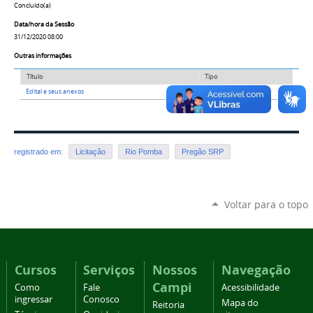
Concluído(a)
Data/hora da Sessão
31/12/2020 08:00
Outras informações
Título
Tipo
Edital e seus anexos
Arquivo
registrado em:
Licitação
Rio Pomba
Pregão SRP
Voltar para o topo
Cursos
Serviços
Nossos
Navegação
Campi
Como
Fale
Acessibilidade
ingressar
Conosco
Mapa do
Reitoria