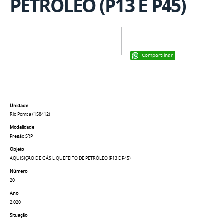
PETRÓLEO (P13 E P45)
Compartilhar
Unidade
Rio Pomba (158412)
Modalidade
Pregão SRP
Objeto
AQUISIÇÃO DE GÁS LIQUEFEITO DE PETRÓLEO (P13 E P45)
Número
20
Ano
2.020
Situação