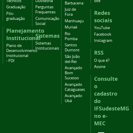
Técnicos
Ouvidoria
site
Barbacena
Graduação
Perguntas
Juiz de
Redes
Frequentes
Pós-
Fora
graduação
Comunicação
sociais
Manhuaçu
Social
Muriaé
YouTube
Planejamento
Rio
Facebook
Sistemas
Institucional
Pomba
Instagram
Sistemas
Santos
Plano de
Institucionais
Dumont
Desenvolvimento
RSS
Institucional
São João
O que é?
- PDI
del-Rei
Assine
Avançado
Bom
Consulte
Sucesso
Avançado
o
Cataguases
cadastro
Avançado
do
Ubá
IFSudesteMG
no e-
MEC