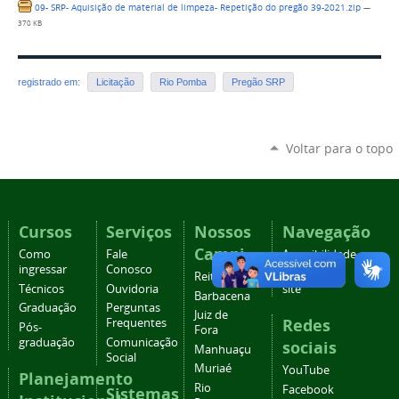
09- SRP- Aquisição de material de limpeza- Repetição do pregão 39-2021.zip
—
370 KB
registrado em:
Licitação
Rio Pomba
Pregão SRP
Voltar para o topo
Cursos
Serviços
Nossos
Navegação
Campi
Como
Fale
Acessibilidade
ingressar
Conosco
Mapa do
Reitoria
Técnicos
Ouvidoria
site
Barbacena
Graduação
Perguntas
Juiz de
Redes
Frequentes
Pós-
Fora
graduação
Comunicação
sociais
Manhuaçu
Social
Muriaé
YouTube
Planejamento
Rio
Facebook
Sistemas