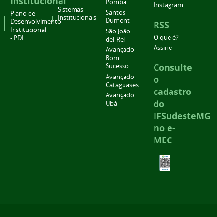
Institucional
Pomba
Instagram
Sistemas
Santos
Plano de
Institucionais
Dumont
Desenvolvimento
RSS
Institucional
São João
O que é?
- PDI
del-Rei
Assine
Avançado
Bom
Consulte
Sucesso
Avançado
o
Cataguases
cadastro
Avançado
do
Ubá
IFSudesteMG
no e-
MEC