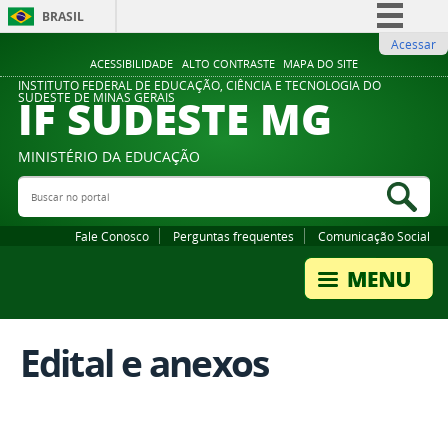
BRASIL
Acessar
Simplifique!
ACESSIBILIDADE
ALTO CONTRASTE
MAPA DO SITE
Comunica BR
INSTITUTO FEDERAL DE EDUCAÇÃO, CIÊNCIA E TECNOLOGIA DO
IF SUDESTE MG
SUDESTE DE MINAS GERAIS
Participe
Acesso à informação
MINISTÉRIO DA EDUCAÇÃO
Legislação
Buscar no portal
Bus
Canais
Fale Conosco
Perguntas frequentes
Comunicação Social
Edital e anexos