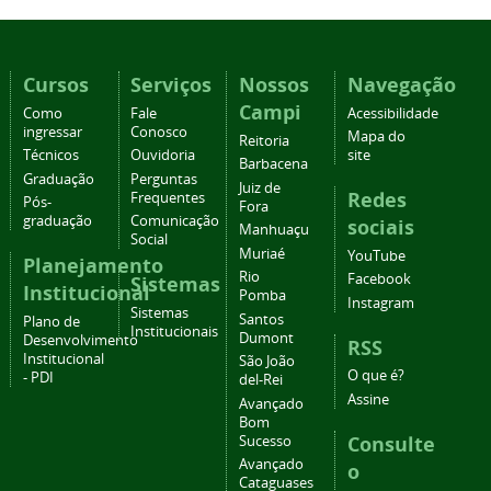
Cursos
Serviços
Nossos
Navegação
Campi
Como
Fale
Acessibilidade
ingressar
Conosco
Mapa do
Reitoria
Técnicos
Ouvidoria
site
Barbacena
Graduação
Perguntas
Juiz de
Redes
Frequentes
Pós-
Fora
graduação
Comunicação
sociais
Manhuaçu
Social
Muriaé
YouTube
Planejamento
Rio
Facebook
Sistemas
Institucional
Pomba
Instagram
Sistemas
Santos
Plano de
Institucionais
Dumont
Desenvolvimento
RSS
Institucional
São João
O que é?
- PDI
del-Rei
Assine
Avançado
Bom
Consulte
Sucesso
Avançado
o
Cataguases