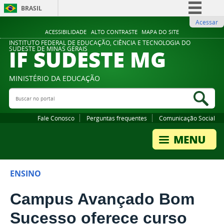
BRASIL
Acessar
Simplifique!
ACESSIBILIDADE
ALTO CONTRASTE
MAPA DO SITE
Comunica BR
INSTITUTO FEDERAL DE EDUCAÇÃO, CIÊNCIA E TECNOLOGIA DO
IF SUDESTE MG
SUDESTE DE MINAS GERAIS
Participe
Acesso à informação
MINISTÉRIO DA EDUCAÇÃO
Legislação
Buscar no portal
Bus
Canais
Fale Conosco
Perguntas frequentes
Comunicação Social
ENSINO
Campus Avançado Bom
Sucesso oferece curso