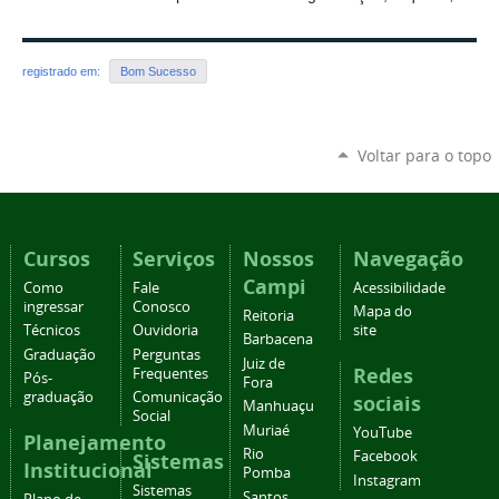
registrado em:
Bom Sucesso
Voltar para o topo
Cursos
Serviços
Nossos
Navegação
Campi
Como
Fale
Acessibilidade
ingressar
Conosco
Mapa do
Reitoria
Técnicos
Ouvidoria
site
Barbacena
Graduação
Perguntas
Juiz de
Redes
Frequentes
Pós-
Fora
graduação
Comunicação
sociais
Manhuaçu
Social
Muriaé
YouTube
Planejamento
Rio
Facebook
Sistemas
Institucional
Pomba
Instagram
Sistemas
Santos