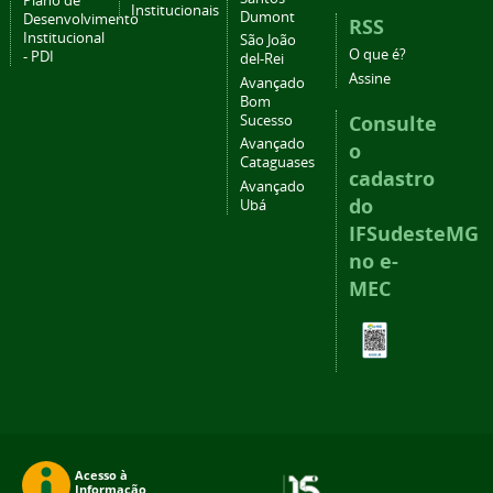
Plano de
Institucionais
Dumont
Desenvolvimento
RSS
Institucional
São João
O que é?
- PDI
del-Rei
Assine
Avançado
Bom
Consulte
Sucesso
Avançado
o
Cataguases
cadastro
Avançado
do
Ubá
IFSudesteMG
no e-
MEC