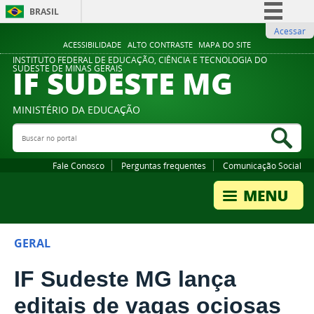
BRASIL
Acessar
Simplifique!
ACESSIBILIDADE
ALTO CONTRASTE
MAPA DO SITE
Comunica BR
INSTITUTO FEDERAL DE EDUCAÇÃO, CIÊNCIA E TECNOLOGIA DO
IF SUDESTE MG
SUDESTE DE MINAS GERAIS
Participe
Acesso à informação
MINISTÉRIO DA EDUCAÇÃO
Legislação
Buscar no portal
Bus
Canais
Fale Conosco
Perguntas frequentes
Comunicação Social
GERAL
IF Sudeste MG lança
editais de vagas ociosas