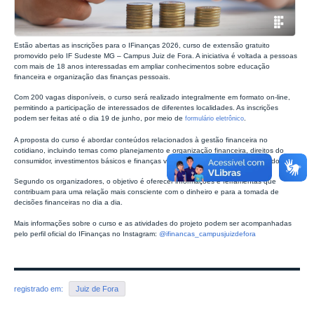
Estão abertas as inscrições para o IFinanças 2026, curso de extensão gratuito
promovido pelo IF Sudeste MG – Campus Juiz de Fora. A iniciativa é voltada a pessoas
com mais de 18 anos interessadas em ampliar conhecimentos sobre educação
financeira e organização das finanças pessoais.
Com 200 vagas disponíveis, o curso será realizado integralmente em formato on-line,
permitindo a participação de interessados de diferentes localidades. As inscrições
podem ser feitas até o dia 19 de junho, por meio de
.
formulário eletrônico
A proposta do curso é abordar conteúdos relacionados à gestão financeira no
cotidiano, incluindo temas como planejamento e organização financeira, direitos do
consumidor, investimentos básicos e finanças voltadas a pequenos empreendedores.
Segundo os organizadores, o objetivo é oferecer informações e ferramentas que
contribuam para uma relação mais consciente com o dinheiro e para a tomada de
decisões financeiras no dia a dia.
Mais informações sobre o curso e as atividades do projeto podem ser acompanhadas
pelo perfil oficial do IFinanças no Instagram:
@ifinancas_campusjuizdefora
registrado em:
Juiz de Fora