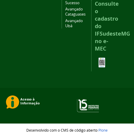
Consulte
Sucesso
Avançado
o
Cataguases
cadastro
Avançado
do
Ubá
IFSudesteMG
no e-
MEC
Desenvolvido com o CMS de código aberto
Plone