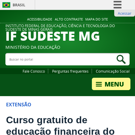
BRASIL
Acessar
Simplifique!
ACESSIBILIDADE
ALTO CONTRASTE
MAPA DO SITE
Comunica BR
INSTITUTO FEDERAL DE EDUCAÇÃO, CIÊNCIA E TECNOLOGIA DO
IF SUDESTE MG
SUDESTE DE MINAS GERAIS
Participe
Acesso à informação
MINISTÉRIO DA EDUCAÇÃO
Legislação
Buscar no portal
Bus
Canais
Fale Conosco
Perguntas frequentes
Comunicação Social
EXTENSÃO
Curso gratuito de
educação financeira do