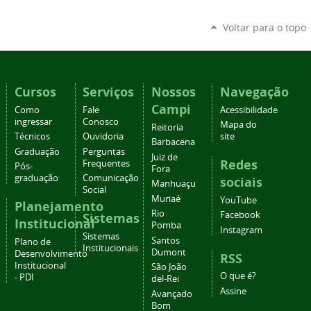
Voltar para o topo
Cursos
Serviços
Nossos
Navegação
Campi
Como
Fale
Acessibilidade
ingressar
Conosco
Mapa do
Reitoria
Técnicos
Ouvidoria
site
Barbacena
Graduação
Perguntas
Juiz de
Redes
Frequentes
Pós-
Fora
graduação
Comunicação
sociais
Manhuaçu
Social
Muriaé
YouTube
Planejamento
Rio
Facebook
Sistemas
Institucional
Pomba
Instagram
Sistemas
Santos
Plano de
Institucionais
Dumont
Desenvolvimento
RSS
Institucional
São João
O que é?
- PDI
del-Rei
Assine
Avançado
Bom