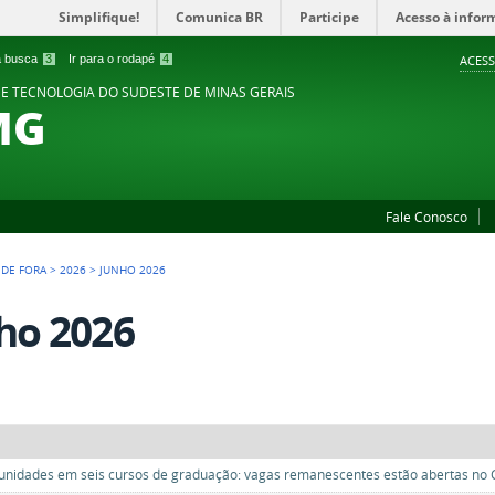
Simplifique!
Comunica BR
Participe
Acesso à infor
 a busca
3
Ir para o rodapé
4
ACESS
 E TECNOLOGIA DO SUDESTE DE MINAS GERAIS
MG
Fale Conosco
Z DE FORA
>
2026
>
JUNHO 2026
ho 2026
unidades em seis cursos de graduação: vagas remanescentes estão abertas no 