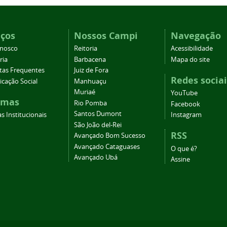
iços
Nossos Campi
Navegação
onosco
Reitoria
Acessibilidade
ria
Barbacena
Mapa do site
tas Frequentes
Juiz de Fora
Redes sociai
cação Social
Manhuaçu
Muriaé
YouTube
emas
Rio Pomba
Facebook
Santos Dumont
s Institucionais
Instagram
São João del-Rei
RSS
Avançado Bom Sucesso
Avançado Cataguases
O que é?
Avançado Ubá
Assine