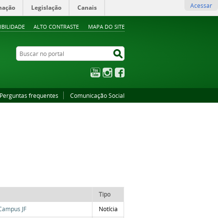
Acessar
mação
Legislação
Canais
IBILIDADE
ALTO CONTRASTE
MAPA DO SITE
Buscar no portal
Buscar no portal
YouTube
Instagram
Facebook
Perguntas frequentes
Comunicação Social
Tipo
Campus JF
Notícia