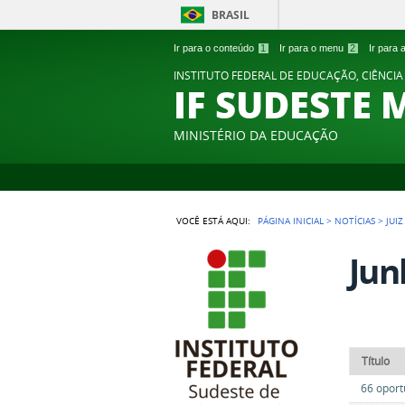
BRASIL
Ir para o conteúdo
1
Ir para o menu
2
Ir para
INSTITUTO FEDERAL DE EDUCAÇÃO, CIÊNCIA
IF SUDESTE 
MINISTÉRIO DA EDUCAÇÃO
VOCÊ ESTÁ AQUI:
PÁGINA INICIAL
>
NOTÍCIAS
>
JUI
Jun
Título
66 oport