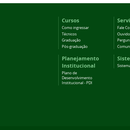
Cursos
Serv
Como ingressar
Fale C
Técnicos
Ouvido
Graduação
Pergun
Pós-graduação
Comuni
Planejamento
Sist
Institucional
Sistema
Plano de
Desenvolvimento
Institucional - PDI