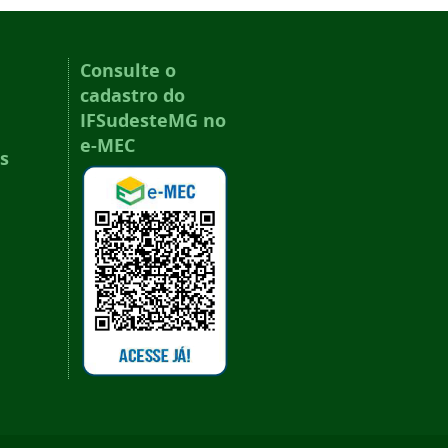
Consulte o
cadastro do
IFSudesteMG no
e-MEC
s