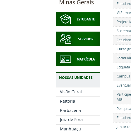
Estudant
VI Seman
Projeto 
Sustenta
Estudant
Curso gr
Formulár
Etiqueta
Campus J
NOSSAS UNIDADES
Eventual
Visão Geral
Particip
MG
Reitoria
Pesquisa
Barbacena
Estudant
Juiz de Fora
Jantar t
Manhuaçu