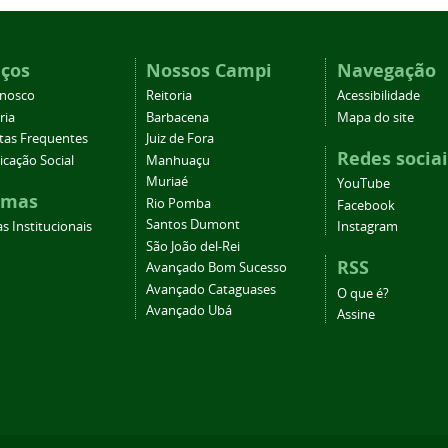
iços
Nossos Campi
Navegação
onosco
Reitoria
Acessibilidade
ria
Barbacena
Mapa do site
tas Frequentes
Juiz de Fora
Redes sociai
cação Social
Manhuaçu
Muriaé
YouTube
emas
Rio Pomba
Facebook
Santos Dumont
s Institucionais
Instagram
São João del-Rei
RSS
Avançado Bom Sucesso
Avançado Cataguases
O que é?
Avançado Ubá
Assine