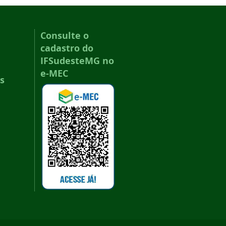
Consulte o
cadastro do
IFSudesteMG no
e-MEC
s