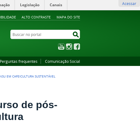
Acessar
mação
Legislação
Canais
IBILIDADE
ALTO CONTRASTE
MAPA DO SITE
Buscar no portal
Buscar no portal
YouTube
Instagram
Facebook
Perguntas frequentes
Comunicação Social
ENSU EM CAFEICULTURA SUSTENTÁVEL
urso de pós-
ltura