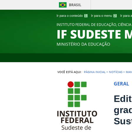
BRASIL
Ir para o conteúdo
1
Ir para o menu
2
Ir para
INSTITUTO FEDERAL DE EDUCAÇÃO, CIÊNCIA
IF SUDESTE 
MINISTÉRIO DA EDUCAÇÃO
VOCÊ ESTÁ AQUI:
PÁGINA INICIAL
>
NOTÍCIAS
>
MA
GERAL
Edi
gra
Sus