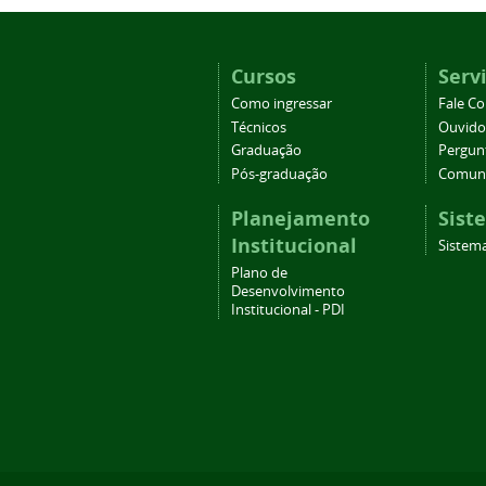
Cursos
Serv
Como ingressar
Fale C
Técnicos
Ouvido
Graduação
Pergun
Pós-graduação
Comuni
Planejamento
Sist
Institucional
Sistema
Plano de
Desenvolvimento
Institucional - PDI