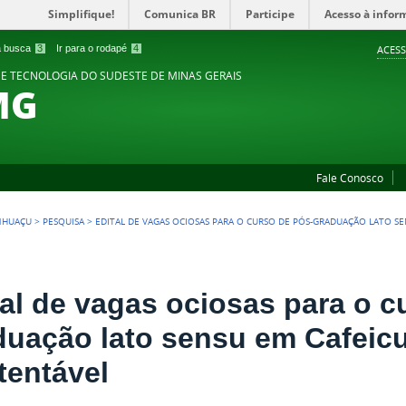
Simplifique!
Comunica BR
Participe
Acesso à infor
 a busca
3
Ir para o rodapé
4
ACESS
 E TECNOLOGIA DO SUDESTE DE MINAS GERAIS
MG
Fale Conosco
NHUAÇU
>
PESQUISA
>
EDITAL DE VAGAS OCIOSAS PARA O CURSO DE PÓS-GRADUAÇÃO LATO S
tal de vagas ociosas para o c
duação lato sensu em Cafeicu
tentável