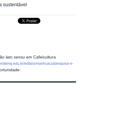
a sustentável
ção
lato sensu
em Cafeicultura
udestemg.edu.br/editais/manhuacu/pesquisa-e-
portunidade.