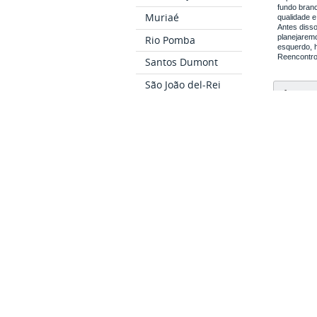
fundo bran
Muriaé
qualidade 
Antes disso
planejaremo
Rio Pomba
esquerdo, h
Reencontro
Santos Dumont
São João del-Rei
Itens
Bom Sucesso
CAS E 
Cataguases
acolhi
Ubá
mental
digitais,
tem como 
CURSOS
No atual 
Como Ingressar
acadêmico
as partes
Cursos Técnicos
Cursos de
“Os traba
Graduação
entanto, 