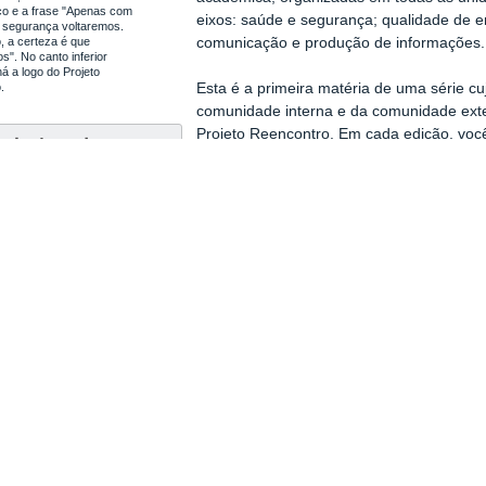
co e a frase "Apenas com
eixos: saúde e segurança; qualidade de 
e segurança voltaremos.
, a certeza é que
comunicação e produção de informações.
s". No canto inferior
á a logo do Projeto
Esta é a primeira matéria de uma série cu
.
comunidade interna e da comunidade ext
Projeto Reencontro. Em cada edição, você
 relacionados
trabalho já feito e os próximos passos 
que mais informações estão disponíveis 
C3 criam projeto de
mento em saúde
C8: Capacitar para enfrentar o novo
 para trabalhadores
A C8, Comissão de Capacitação de servid
 plataformas, inovações pedagógicas nas àreas finalísticas, é presidida 
objetivo promover atividades de capacitação para o ensino online e p
contexto, o ensino remoto mostrou-se como a única alternativa possív
s, mas, também, diante de seu ineditismo na instituição, exigiu grand
. O presidente da C8 comenta o quão intenso vem sendo este trabalho
lhos até o momento foram bastante desafiadores, pois exigiram muitas
contamos com a colaboração dos membros da comissão e de outros parc