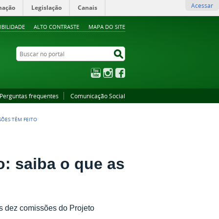
Acessar
mação
Legislação
Canais
IBILIDADE
ALTO CONTRASTE
MAPA DO SITE
Buscar no portal
Buscar no portal
YouTube
Instagram
Facebook
Perguntas frequentes
Comunicação Social
SÕES TÊM FEITO
o: saiba o que as
as dez comissões do Projeto