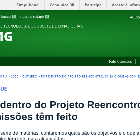
Simplifique!
Comunica BR
Participe
Acesso à infor
 a busca
3
Ir para o rodapé
4
ACESS
 E TECNOLOGIA DO SUDESTE DE MINAS GERAIS
MG
Fale Conosco
TORIA
>
2020
>
OUTUBRO
>
POR DENTRO DO PROJETO REENCONTRO: SAIBA O QUE AS COMIS
QUE
 dentro do Projeto Reencontr
issões têm feito
érie de matérias, contaremos quais são os objetivos e o que 
ro têm feito para alcançá-los.