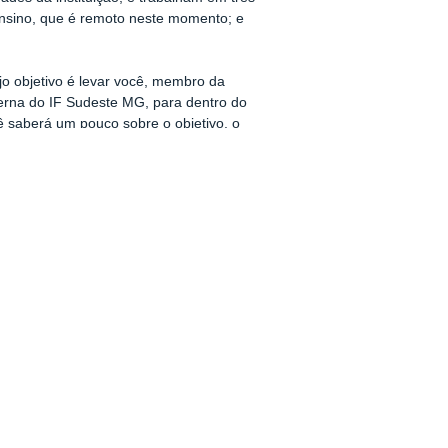
ensino, que é remoto neste momento; e
jo objetivo é levar você, membro da
erna do IF Sudeste MG, para dentro do
 saberá um pouco sobre o objetivo, o
da atuação de cada comissão. Lembrando
no
.
portal do Projeto
ores e estudantes em tecnologias
pelo servidor Gabriel Mynoro Anibolete, e
ara o EaD.
el para retomarmos os calendários
es esforços para a capacitação de todas
:
 discussões, análises e dedicação. No
eiros da instituição. Assim,