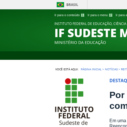
BRASIL
Ir para o conteúdo
1
Ir para o menu
2
Ir para
INSTITUTO FEDERAL DE EDUCAÇÃO, CIÊNCIA
IF SUDESTE 
MINISTÉRIO DA EDUCAÇÃO
VOCÊ ESTÁ AQUI:
PÁGINA INICIAL
>
NOTÍCIAS
>
REI
DESTA
Por
com
Em uma s
Reencont