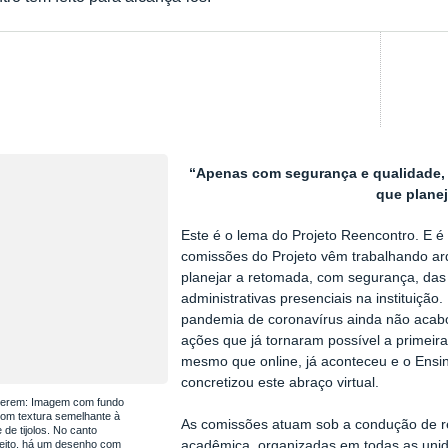
“Apenas com segurança e qualidade, v
que plane
Este é o lema do Projeto Reencontro. E é
comissões do Projeto vêm trabalhando ar
planejar a retomada, com segurança, das
administrativas presenciais na instituição
pandemia de coronavírus ainda não aca
ações que já tornaram possível a primeir
mesmo que online, já aconteceu e o Ens
concretizou este abraço virtual.
erem: Imagem com fundo
com textura semelhante à
As comissões atuam sob a condução de 
de tijolos. No canto
reito, há um desenho com
acadêmica, organizadas em todas as unida