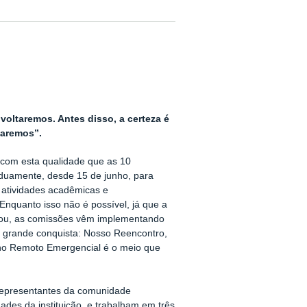
oltaremos. Antes disso, a certeza é
jaremos”.
 com esta qualidade que as 10
duamente, desde 15 de junho, para
 atividades acadêmicas e
. Enquanto isso não é possível, já que a
bou, as comissões vêm implementando
a grande conquista: Nosso Reencontro,
ino Remoto Emergencial é o meio que
representantes da comunidade
des da instituição, e trabalham em três