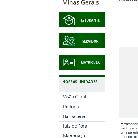
NOSSAS UNIDADES
Visão Geral
Reitoria
Barbacena
#Pratodosv
Juiz de Fora
azul claro 
uma parede 
Manhuaçu
superior di