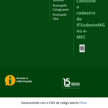
Consulte
Sucesso
Avançado
o
Cataguases
cadastro
Avançado
do
Ubá
IFSudesteMG
no e-
MEC
Desenvolvido com o CMS de código aberto
Plone