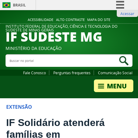
BRASIL
Acessar
Simplifique!
ACESSIBILIDADE
ALTO CONTRASTE
MAPA DO SITE
Comunica BR
INSTITUTO FEDERAL DE EDUCAÇÃO, CIÊNCIA E TECNOLOGIA DO
IF SUDESTE MG
SUDESTE DE MINAS GERAIS
Participe
Acesso à informação
MINISTÉRIO DA EDUCAÇÃO
Legislação
Buscar no portal
Bus
Canais
Fale Conosco
Perguntas frequentes
Comunicação Social
EXTENSÃO
IF Solidário atenderá
famílias em