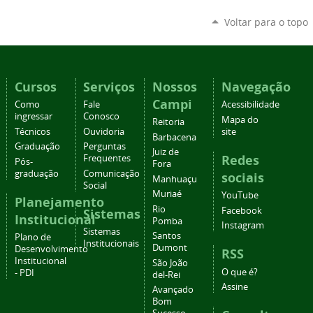
Voltar para o topo
Cursos
Serviços
Nossos
Navegação
Campi
Como
Fale
Acessibilidade
ingressar
Conosco
Mapa do
Reitoria
Técnicos
Ouvidoria
site
Barbacena
Graduação
Perguntas
Juiz de
Redes
Frequentes
Pós-
Fora
graduação
Comunicação
sociais
Manhuaçu
Social
Muriaé
YouTube
Planejamento
Rio
Facebook
Sistemas
Institucional
Pomba
Instagram
Sistemas
Santos
Plano de
Institucionais
Dumont
Desenvolvimento
RSS
Institucional
São João
O que é?
- PDI
del-Rei
Assine
Avançado
Bom