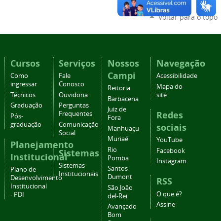
Voltar para o topo
Cursos
Serviços
Nossos
Navegação
Campi
Como
Fale
Acessibilidade
ingressar
Conosco
Mapa do
Reitoria
Técnicos
Ouvidoria
site
Barbacena
Graduação
Perguntas
Juiz de
Redes
Frequentes
Pós-
Fora
graduação
Comunicação
sociais
Manhuaçu
Social
Muriaé
YouTube
Planejamento
Rio
Facebook
Sistemas
Institucional
Pomba
Instagram
Sistemas
Santos
Plano de
Institucionais
Dumont
Desenvolvimento
RSS
Institucional
São João
O que é?
- PDI
del-Rei
Assine
Avançado
Bom