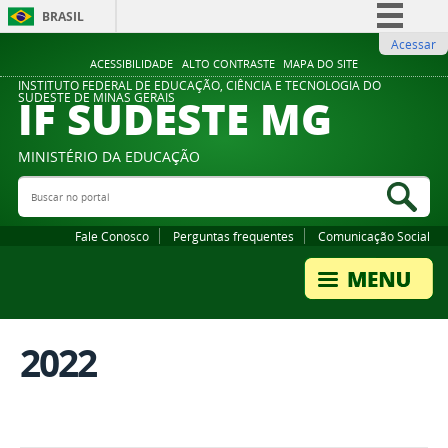
BRASIL
Acessar
Simplifique!
ACESSIBILIDADE
ALTO CONTRASTE
MAPA DO SITE
Comunica BR
INSTITUTO FEDERAL DE EDUCAÇÃO, CIÊNCIA E TECNOLOGIA DO
IF SUDESTE MG
SUDESTE DE MINAS GERAIS
Participe
Acesso à informação
MINISTÉRIO DA EDUCAÇÃO
Legislação
Buscar no portal
Bus
Canais
Fale Conosco
Perguntas frequentes
Comunicação Social
2022