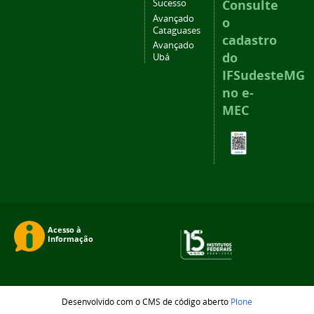
Consulte
Sucesso
Avançado
o
Cataguases
cadastro
Avançado
do
Ubá
IFSudesteMG
no e-
MEC
Desenvolvido com o CMS de código aberto
Plone