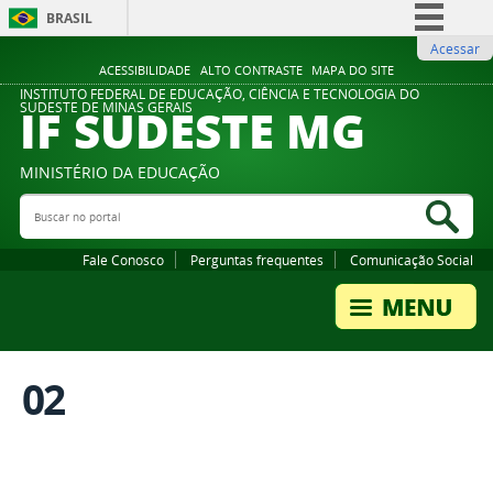
BRASIL
Acessar
Simplifique!
ACESSIBILIDADE
ALTO CONTRASTE
MAPA DO SITE
Comunica BR
INSTITUTO FEDERAL DE EDUCAÇÃO, CIÊNCIA E TECNOLOGIA DO
IF SUDESTE MG
SUDESTE DE MINAS GERAIS
Participe
Acesso à informação
MINISTÉRIO DA EDUCAÇÃO
Legislação
Buscar no portal
Bus
Canais
Fale Conosco
Perguntas frequentes
Comunicação Social
02