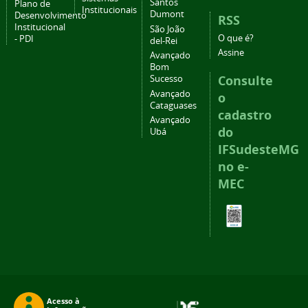
Santos
Plano de
Institucionais
Dumont
Desenvolvimento
RSS
Institucional
São João
O que é?
- PDI
del-Rei
Assine
Avançado
Bom
Consulte
Sucesso
Avançado
o
Cataguases
cadastro
Avançado
do
Ubá
IFSudesteMG
no e-
MEC