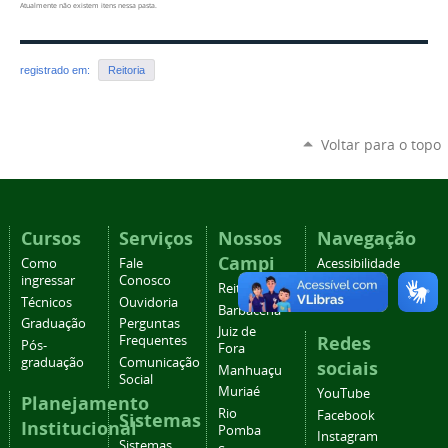
Atualmente não existem itens nessa pasta.
registrado em:
Reitoria
Voltar para o topo
Cursos
Serviços
Nossos
Navegação
Campi
Como
Fale
Acessibilidade
ingressar
Conosco
Mapa do
Reitoria
Técnicos
Ouvidoria
site
Barbacena
Graduação
Perguntas
Juiz de
Redes
Frequentes
Pós-
Fora
graduação
Comunicação
sociais
Manhuaçu
Social
Muriaé
YouTube
Planejamento
Rio
Facebook
Sistemas
Institucional
Pomba
Instagram
Sistemas