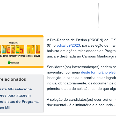
A Pró-Reitoria de Ensino (PROEN) do IF S
(8), o
edital 39/2023
, para seleção de mai
bolsista em ações relacionadas ao Progra
única e destinada ao Campus Manhuaçu n
Servidores(as) interessados(as) podem se
novembro, por meio
deste formulário elet
inscrição, o candidato precisa estar logad
 relacionados
incluir, obrigatoriamente, os documentos 
primeira etapa de seleção, sendo que alg
este MG seleciona
ores para atuarem
A seleção de candidatos(as) ocorrerá em d
olsistas do Programa
documental - é eliminatória e a segunda - e
es Mil