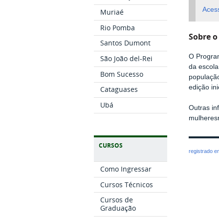
Acess
Muriaé
Rio Pomba
Sobre o
Santos Dumont
O Program
São João del-Rei
da escola
Bom Sucesso
populaçã
edição i
Cataguases
Ubá
Outras in
mulheres
CURSOS
registrado 
Como Ingressar
Cursos Técnicos
Cursos de
Graduação