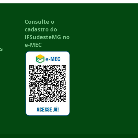
Consulte o
cadastro do
IFSudesteMG no
e-MEC
s