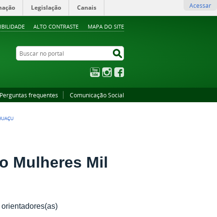
Acessar
mação
Legislação
Canais
IBILIDADE
ALTO CONTRASTE
MAPA DO SITE
Buscar no portal
Buscar no portal
YouTube
Instagram
Facebook
Perguntas frequentes
Comunicação Social
HUAÇU
do Mulheres Mil
 orientadores(as)