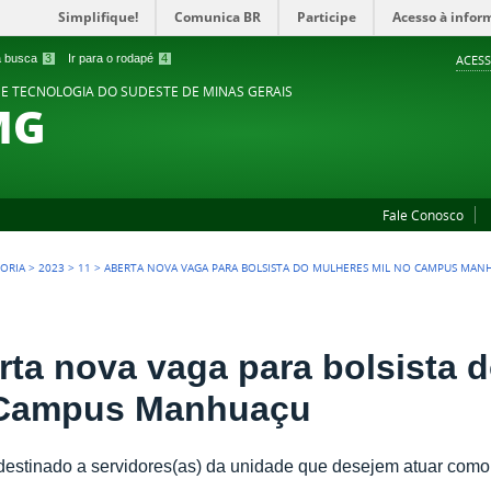
Simplifique!
Comunica BR
Participe
Acesso à infor
 a busca
3
Ir para o rodapé
4
ACESS
 E TECNOLOGIA DO SUDESTE DE MINAS GERAIS
MG
Fale Conosco
TORIA
>
2023
>
11
>
ABERTA NOVA VAGA PARA BOLSISTA DO MULHERES MIL NO CAMPUS MAN
rta nova vaga para bolsista 
Campus Manhuaçu
 destinado a servidores(as) da unidade que desejem atuar como