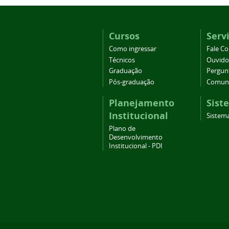
Cursos
Serv
Como ingressar
Fale C
Técnicos
Ouvido
Graduação
Pergun
Pós-graduação
Comuni
Planejamento
Sist
Institucional
Sistema
Plano de
Desenvolvimento
Institucional - PDI