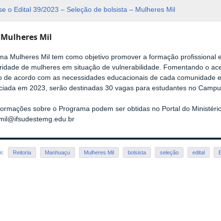
e o Edital 39/2023 – Seleção de bolsista – Mulheres Mil
 Mulheres Mil
a Mulheres Mil tem como objetivo promover a formação profissional e
ridade de mulheres em situação de vulnerabilidade. Fomentando o ac
o de acordo com as necessidades educacionais de cada comunidade e
niciada em 2023, serão destinadas 30 vagas para estudantes no Cam
formações sobre o Programa podem ser obtidas no Portal do Ministér
mil@ifsudestemg.edu.br
em:
Reitoria
Manhuaçu
Mulheres Mil
bolsista
seleção
edital