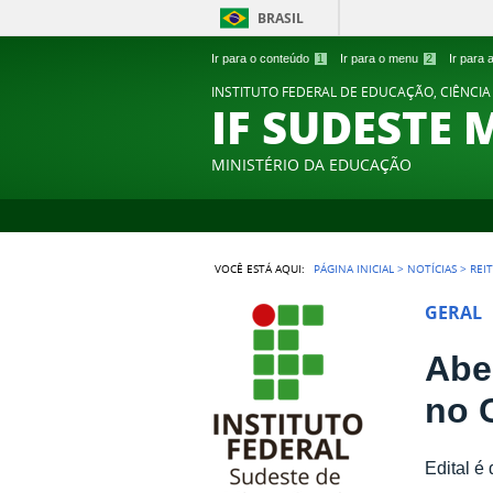
BRASIL
Ir para o conteúdo
1
Ir para o menu
2
Ir para
INSTITUTO FEDERAL DE EDUCAÇÃO, CIÊNCIA
IF SUDESTE 
MINISTÉRIO DA EDUCAÇÃO
VOCÊ ESTÁ AQUI:
PÁGINA INICIAL
>
NOTÍCIAS
>
REI
GERAL
Abe
no 
Edital é