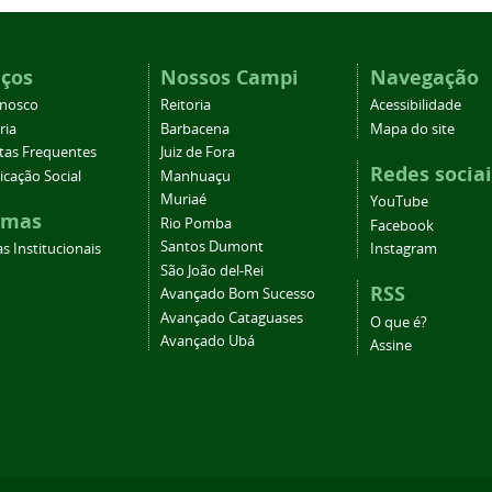
iços
Nossos Campi
Navegação
onosco
Reitoria
Acessibilidade
ria
Barbacena
Mapa do site
tas Frequentes
Juiz de Fora
Redes sociai
cação Social
Manhuaçu
Muriaé
YouTube
emas
Rio Pomba
Facebook
Santos Dumont
s Institucionais
Instagram
São João del-Rei
RSS
Avançado Bom Sucesso
Avançado Cataguases
O que é?
Avançado Ubá
Assine