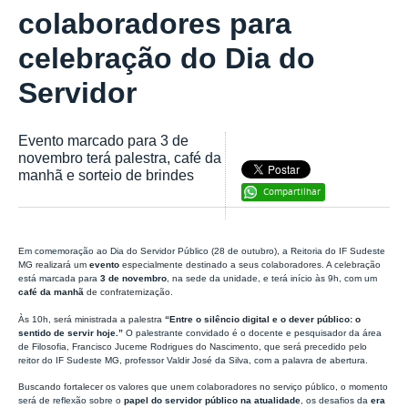
colaboradores para
celebração do Dia do
Servidor
Evento marcado para 3 de
novembro terá palestra, café da
manhã e sorteio de brindes
Compartilhar
Em comemoração ao Dia do Servidor Público (28 de outubro), a Reitoria do IF Sudeste
MG realizará um
evento
especialmente destinado a seus colaboradores. A celebração
está marcada para
3 de novembro
, na sede da unidade, e terá início às 9h, com um
café da manhã
de confraternização.
Às 10h, será ministrada a palestra
“Entre o silêncio digital e o dever público: o
sentido de servir hoje.”
O palestrante convidado é o docente e pesquisador da área
de Filosofia, Francisco Juceme Rodrigues do Nascimento, que será precedido pelo
reitor do IF Sudeste MG, professor Valdir José da Silva, com a palavra de abertura.
Buscando fortalecer os valores que unem colaboradores no serviço público, o momento
será de reflexão sobre o
papel do servidor público na atualidade
, os desafios da
era