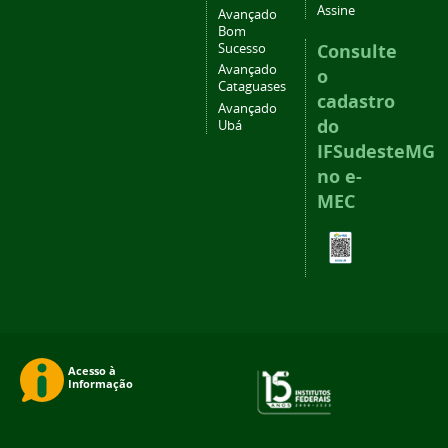
Assine
Avançado
Bom
Consulte
Sucesso
Avançado
o
Cataguases
cadastro
Avançado
do
Ubá
IFSudesteMG
no e-
MEC