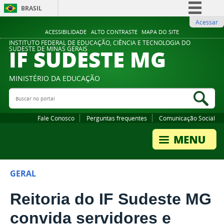
BRASIL
Acessar
Simplifique!
ACESSIBILIDADE
ALTO CONTRASTE
MAPA DO SITE
Comunica BR
INSTITUTO FEDERAL DE EDUCAÇÃO, CIÊNCIA E TECNOLOGIA DO
IF SUDESTE MG
SUDESTE DE MINAS GERAIS
Participe
Acesso à informação
MINISTÉRIO DA EDUCAÇÃO
Legislação
Buscar no portal
Bus
Canais
Fale Conosco
Perguntas frequentes
Comunicação Social
GERAL
Reitoria do IF Sudeste MG
convida servidores e