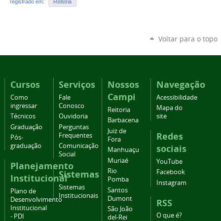
registrado em:
Reitoria
Voltar para o topo
Cursos
Serviços
Nossos
Navegação
Campi
Como
Fale
Acessibilidade
ingressar
Conosco
Mapa do
Reitoria
Técnicos
Ouvidoria
site
Barbacena
Graduação
Perguntas
Juiz de
Redes
Frequentes
Pós-
Fora
graduação
Comunicação
sociais
Manhuaçu
Social
Muriaé
YouTube
Planejamento
Rio
Facebook
Sistemas
Institucional
Pomba
Instagram
Sistemas
Santos
Plano de
Institucionais
Dumont
Desenvolvimento
RSS
Institucional
São João
O que é?
- PDI
del-Rei