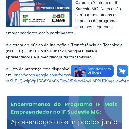
Canal do Youtube do IF
Sudeste MG. Na ocasião
serão apresentados os
impactos do programa
junto aos pequenos
empreendedores locais participantes.
A diretora do Núcleo de Inovação e Transferência de Tecnologia
(NITTEC), Flávia Couto Ruback Rodrigues, será a
apresentadora e a medidadora da transmissão.
A Lista de presença está disponível
em:
https://docs.google.com/forms/d/e/1FAIpQLScdd-
mKHE_QwdpWp15G8Ydly0iyFlAwVFrKmd4nyUbP2H6Kng/viewfor