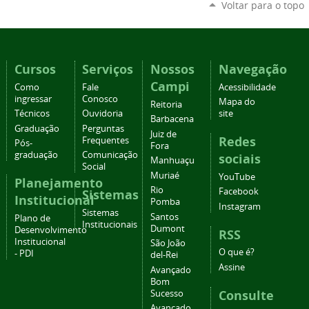
Voltar para o topo
Cursos
Serviços
Nossos
Navegação
Campi
Como
Fale
Acessibilidade
ingressar
Conosco
Mapa do
Reitoria
Técnicos
Ouvidoria
site
Barbacena
Graduação
Perguntas
Juiz de
Redes
Frequentes
Pós-
Fora
graduação
Comunicação
sociais
Manhuaçu
Social
Muriaé
YouTube
Planejamento
Rio
Facebook
Sistemas
Institucional
Pomba
Instagram
Sistemas
Santos
Plano de
Institucionais
Dumont
Desenvolvimento
RSS
Institucional
São João
O que é?
- PDI
del-Rei
Assine
Avançado
Bom
Consulte
Sucesso
Avançado