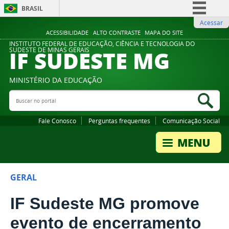
BRASIL
Acessar
Simplifique!
ACESSIBILIDADE
ALTO CONTRASTE
MAPA DO SITE
Comunica BR
INSTITUTO FEDERAL DE EDUCAÇÃO, CIÊNCIA E TECNOLOGIA DO
IF SUDESTE MG
SUDESTE DE MINAS GERAIS
Participe
Acesso à informação
MINISTÉRIO DA EDUCAÇÃO
Legislação
Buscar no portal
Bus
Canais
Fale Conosco
Perguntas frequentes
Comunicação Social
GERAL
IF Sudeste MG promove
evento de encerramento