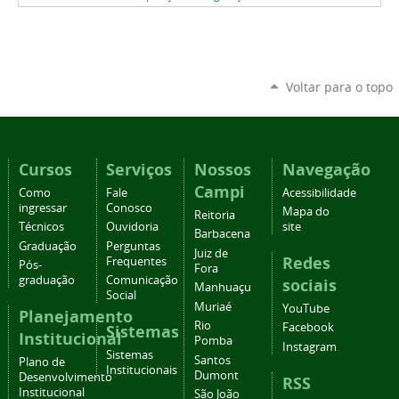
Voltar para o topo
Cursos
Serviços
Nossos
Navegação
Campi
Como
Fale
Acessibilidade
ingressar
Conosco
Mapa do
Reitoria
Técnicos
Ouvidoria
site
Barbacena
Graduação
Perguntas
Juiz de
Redes
Frequentes
Pós-
Fora
graduação
Comunicação
sociais
Manhuaçu
Social
Muriaé
YouTube
Planejamento
Rio
Facebook
Sistemas
Institucional
Pomba
Instagram
Sistemas
Santos
Plano de
Institucionais
Dumont
Desenvolvimento
RSS
Institucional
São João