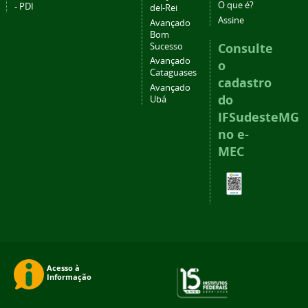
O que é?
- PDI
del-Rei
Assine
Avançado
Bom
Consulte
Sucesso
Avançado
o
Cataguases
cadastro
Avançado
do
Ubá
IFSudesteMG
no e-
MEC