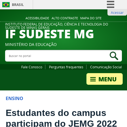
BRASIL
Acessar
Simplifique!
ACESSIBILIDADE
ALTO CONTRASTE
MAPA DO SITE
Comunica BR
INSTITUTO FEDERAL DE EDUCAÇÃO, CIÊNCIA E TECNOLOGIA DO
IF SUDESTE MG
SUDESTE DE MINAS GERAIS
Participe
Acesso à informação
MINISTÉRIO DA EDUCAÇÃO
Legislação
Buscar no portal
Bus
Canais
Fale Conosco
Perguntas frequentes
Comunicação Social
ENSINO
Estudantes do campus
participam do JEMG 2022