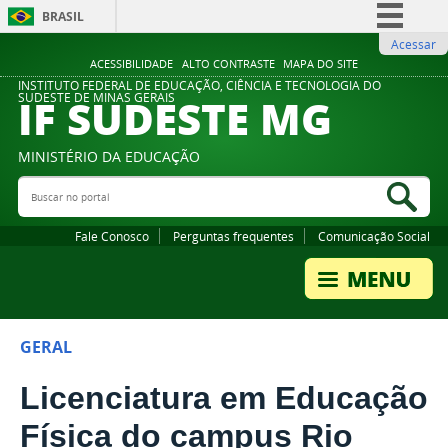
BRASIL
Acessar
Simplifique!
ACESSIBILIDADE
ALTO CONTRASTE
MAPA DO SITE
Comunica BR
INSTITUTO FEDERAL DE EDUCAÇÃO, CIÊNCIA E TECNOLOGIA DO
IF SUDESTE MG
SUDESTE DE MINAS GERAIS
Participe
Acesso à informação
MINISTÉRIO DA EDUCAÇÃO
Legislação
Buscar no portal
Bus
Canais
Fale Conosco
Perguntas frequentes
Comunicação Social
GERAL
Licenciatura em Educação
Física do campus Rio