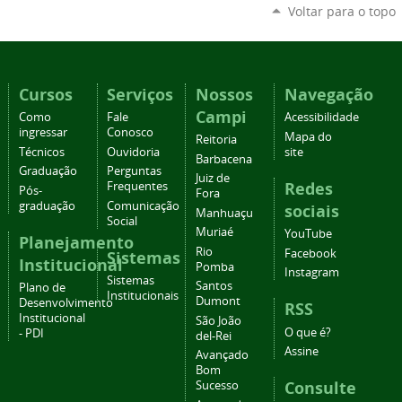
Voltar para o topo
Cursos
Serviços
Nossos
Navegação
Campi
Como
Fale
Acessibilidade
ingressar
Conosco
Mapa do
Reitoria
Técnicos
Ouvidoria
site
Barbacena
Graduação
Perguntas
Juiz de
Redes
Frequentes
Pós-
Fora
graduação
Comunicação
sociais
Manhuaçu
Social
Muriaé
YouTube
Planejamento
Rio
Facebook
Sistemas
Institucional
Pomba
Instagram
Sistemas
Santos
Plano de
Institucionais
Dumont
Desenvolvimento
RSS
Institucional
São João
O que é?
- PDI
del-Rei
Assine
Avançado
Bom
Consulte
Sucesso