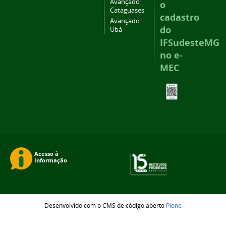
Avançado
o
Cataguases
cadastro
Avançado
do
Ubá
IFSudesteMG
no e-
MEC
Desenvolvido com o CMS de código aberto
Plone