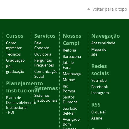
Voltar para o topo
Cursos
Serviços
Nossos
Navegação
Campi
Como
Fale
Acessibilidade
ingressar
Conosco
Mapa do
Reitoria
Técnicos
Ouvidoria
site
Barbacena
Graduação
Perguntas
Juiz de
Redes
Frequentes
Pós-
Fora
graduação
Comunicação
sociais
Manhuaçu
Social
Muriaé
YouTube
Planejamento
Rio
Facebook
Sistemas
Institucional
Pomba
Instagram
Sistemas
Santos
Plano de
Institucionais
Dumont
Desenvolvimento
RSS
Institucional
São João
O que é?
- PDI
del-Rei
Assine
Avançado
Bom