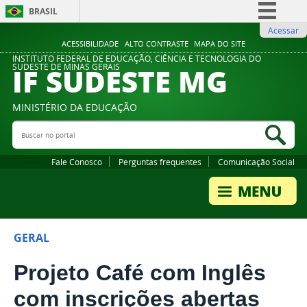
BRASIL
Acessar
Simplifique!
ACESSIBILIDADE
ALTO CONTRASTE
MAPA DO SITE
Comunica BR
INSTITUTO FEDERAL DE EDUCAÇÃO, CIÊNCIA E TECNOLOGIA DO
IF SUDESTE MG
SUDESTE DE MINAS GERAIS
Participe
Acesso à informação
MINISTÉRIO DA EDUCAÇÃO
Legislação
Buscar no portal
Bus
Canais
Fale Conosco
Perguntas frequentes
Comunicação Social
GERAL
Projeto Café com Inglês
com inscrições abertas