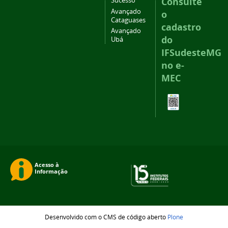
Consulte
Sucesso
Avançado
o
Cataguases
cadastro
Avançado
do
Ubá
IFSudesteMG
no e-
MEC
Desenvolvido com o CMS de código aberto
Plone