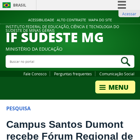
BRASIL
Acessar
Simplifique!
ACESSIBILIDADE
ALTO CONTRASTE
MAPA DO SITE
Comunica BR
INSTITUTO FEDERAL DE EDUCAÇÃO, CIÊNCIA E TECNOLOGIA DO
IF SUDESTE MG
SUDESTE DE MINAS GERAIS
Participe
Acesso à informação
MINISTÉRIO DA EDUCAÇÃO
Legislação
Buscar no portal
Bus
Canais
Fale Conosco
Perguntas frequentes
Comunicação Social
PESQUISA
Campus Santos Dumont
recebe Fórum Regional de