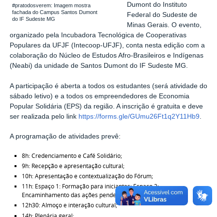
Dumont do Instituto
#pratodosverem: Imagem mostra
fachada do Campus Santos Dumont
Federal do Sudeste de
do IF Sudeste MG
Minas Gerais. O evento,
organizado pela Incubadora Tecnológica de Cooperativas
Populares da UFJF (Intecoop-UFJF), conta nesta edição com a
colaboração do Núcleo de Estudos Afro-Brasileiros e Indígenas
(Neabi) da unidade de Santos Dumont do IF Sudeste MG.
A participação é aberta a todos os estudantes (será atividade do
sábado letivo) e a todos os empreendedores de Economia
Popular Solidária (EPS) da região. A inscrição é gratuita e deve
ser realizada pelo link
https://forms.gle/GUmu26Ft1q2Y11Hb9
.
A programação de atividades prevê:
8h: Credenciamento e Café Solidário;
9h: Recepção e apresentação cultural;
10h: Apresentação e contextualização do Fórum;
11h: Espaço 1: Formação para iniciantes; Espaço 2:
Encaminhamento das ações pendentes do Fórum;
12h30: Almoço e interação cultural;
14h: Plenária geral;