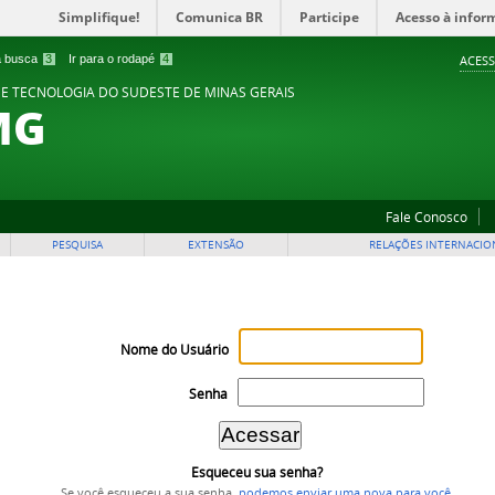
Simplifique!
Comunica BR
Participe
Acesso à infor
 a busca
3
Ir para o rodapé
4
ACESS
 E TECNOLOGIA DO SUDESTE DE MINAS GERAIS
MG
Fale Conosco
PESQUISA
EXTENSÃO
RELAÇÕES INTERNACIO
Nome do Usuário
Senha
Esqueceu sua senha?
Se você esqueceu a sua senha,
podemos enviar uma nova para você
.