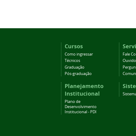
Cursos
Serv
Como ingressar
Fale C
Técnicos
Ouvido
Graduação
Pergun
Pós-graduação
Comuni
Planejamento
Sist
Institucional
Sistema
Plano de
Desenvolvimento
Institucional - PDI