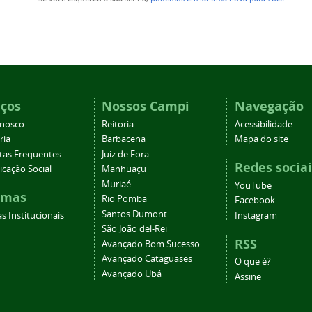
iços
Nossos Campi
Navegação
onosco
Reitoria
Acessibilidade
ria
Barbacena
Mapa do site
tas Frequentes
Juiz de Fora
Redes sociai
cação Social
Manhuaçu
Muriaé
YouTube
emas
Rio Pomba
Facebook
Santos Dumont
s Institucionais
Instagram
São João del-Rei
RSS
Avançado Bom Sucesso
Avançado Cataguases
O que é?
Avançado Ubá
Assine