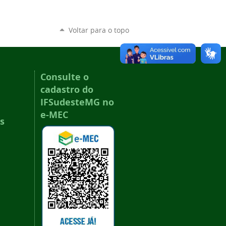
Voltar para o topo
Consulte o
cadastro do
IFSudesteMG no
e-MEC
s