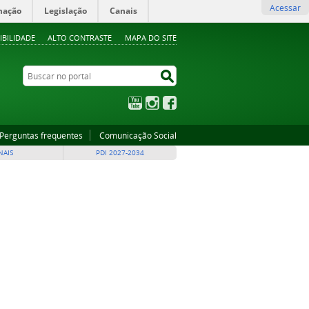
Acessar
mação
Legislação
Canais
IBILIDADE
ALTO CONTRASTE
MAPA DO SITE
Buscar no portal
Buscar no portal
YouTube
Instagram
Facebook
Perguntas frequentes
Comunicação Social
NAIS
PDI 2027-2034