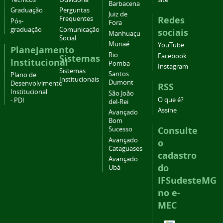
Barbacena
Graduação
Perguntas
Juiz de
Redes
Frequentes
Pós-
Fora
graduação
Comunicação
sociais
Manhuaçu
Social
Muriaé
YouTube
Planejamento
Rio
Facebook
Sistemas
Institucional
Pomba
Instagram
Sistemas
Santos
Plano de
Institucionais
Dumont
Desenvolvimento
RSS
Institucional
São João
O que é?
- PDI
del-Rei
Assine
Avançado
Bom
Consulte
Sucesso
Avançado
o
Cataguases
cadastro
Avançado
do
Ubá
IFSudesteMG
no e-
MEC