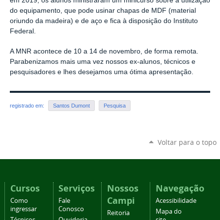
em 2019, os alunos ministraram um minicurso sobre a utilização
do equipamento, que pode usinar chapas de MDF (material
oriundo da madeira) e de aço e fica à disposição do Instituto
Federal.
A MNR acontece de 10 a 14 de novembro, de forma remota.
Parabenizamos mais uma vez nossos ex-alunos, técnicos e
pesquisadores e lhes desejamos uma ótima apresentação.
registrado em:
Santos Dumont
Pesquisa
Voltar para o topo
Cursos
Serviços
Nossos
Navegação
Campi
Como
Fale
Acessibilidade
ingressar
Conosco
Mapa do
Reitoria
Técnicos
Ouvidoria
site