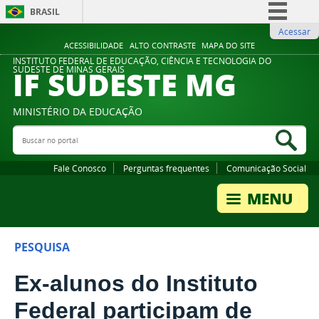
BRASIL
Acessar
Simplifique!
ACESSIBILIDADE
ALTO CONTRASTE
MAPA DO SITE
Comunica BR
INSTITUTO FEDERAL DE EDUCAÇÃO, CIÊNCIA E TECNOLOGIA DO
IF SUDESTE MG
SUDESTE DE MINAS GERAIS
Participe
Acesso à informação
MINISTÉRIO DA EDUCAÇÃO
Legislação
Buscar no portal
Bus
Canais
Fale Conosco
Perguntas frequentes
Comunicação Social
PESQUISA
Ex-alunos do Instituto
Federal participam de