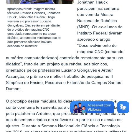
Jonathan Hauck
participam na semana
#pratodosverem: Imagem mostra
técnicos Rafaela Dornelas, Jonathan
que vem da Mostra
Hauck, João Vitor Oliveira, Diego
Nacional de Robótica
Ferreira e o professor Luciano
Gonçalves. Eles estão em pé, diante
(MNR). Os ex-alunos do
do protótipo de máquina CNC
Instituto Federal tiveram
controlada remotamente para uso
didático, assunto do minicurso que os
aprovado o artigo
dois primeiros técnicos haviam
"Desenvolvimento de
acabado de ministrar.
máquina CNC (comando
numérico computadorizado) controlada remotamente para uso
didático", fruto de um projeto que rendeu aos técnicos,
orientados pelos professores Luciano Gonçalves e Arthur
Assunção, o prêmio de melhor trabalho de pesquisa no II
Simpósio de Ensino, Pesquisa e Extensão do Campus Santos
Dumont.
O protótipo dessa máquina foi desenvolvido no próprio IF e
conta com uma ferramenta para corte de peças, controlada
pela plataforma Arduíno, que processa as informações relativas
aos desenhos criados em software e a partir disso executa os
ajustes. Durante a Semana Nacional de Ciência e Tecnologia