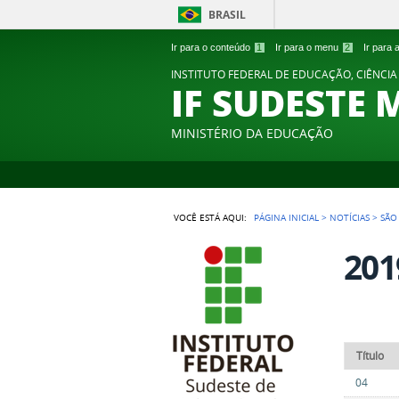
BRASIL
Ir para o conteúdo
1
Ir para o menu
2
Ir para
INSTITUTO FEDERAL DE EDUCAÇÃO, CIÊNCIA
IF SUDESTE 
MINISTÉRIO DA EDUCAÇÃO
VOCÊ ESTÁ AQUI:
PÁGINA INICIAL
>
NOTÍCIAS
>
SÃO
201
Título
04