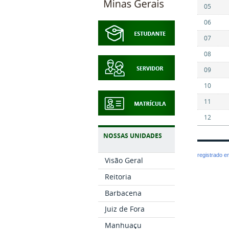
05
06
07
08
09
10
11
12
NOSSAS UNIDADES
registrado 
Visão Geral
Reitoria
Barbacena
Juiz de Fora
Manhuaçu