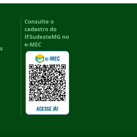
Consulte o
cadastro do
IFSudesteMG no
e-MEC
s