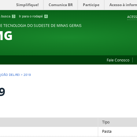
Simplifique!
Comunica BR
Participe
Acesso à infor
 a busca
3
Ir para o rodapé
4
ACESS
 E TECNOLOGIA DO SUDESTE DE MINAS GERAIS
MG
Fale Conosco
 JOÃO DEL-REI
>
2019
9
Tipo
Pasta