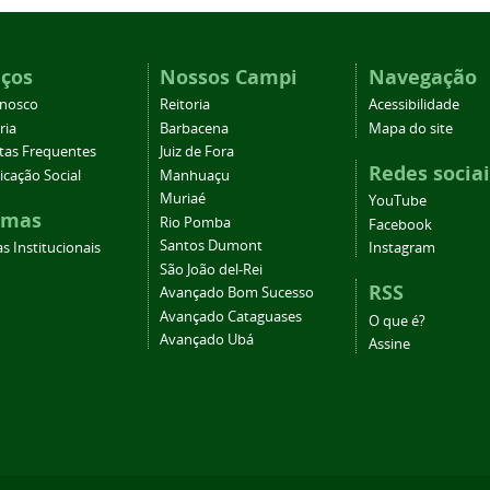
iços
Nossos Campi
Navegação
onosco
Reitoria
Acessibilidade
ria
Barbacena
Mapa do site
tas Frequentes
Juiz de Fora
Redes sociai
cação Social
Manhuaçu
Muriaé
YouTube
emas
Rio Pomba
Facebook
Santos Dumont
s Institucionais
Instagram
São João del-Rei
RSS
Avançado Bom Sucesso
Avançado Cataguases
O que é?
Avançado Ubá
Assine