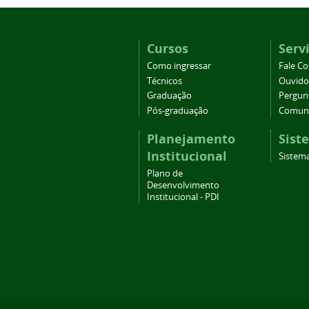
Cursos
Serv
Como ingressar
Fale C
Técnicos
Ouvido
Graduação
Pergun
Pós-graduação
Comuni
Planejamento
Sist
Institucional
Sistema
Plano de
Desenvolvimento
Institucional - PDI