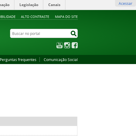
Acessar
mação
Legislação
Canais
IBILIDADE
ALTO CONTRASTE
MAPA DO SITE
Buscar no portal
Buscar no portal
YouTube
Instagram
Facebook
Perguntas frequentes
Comunicação Social