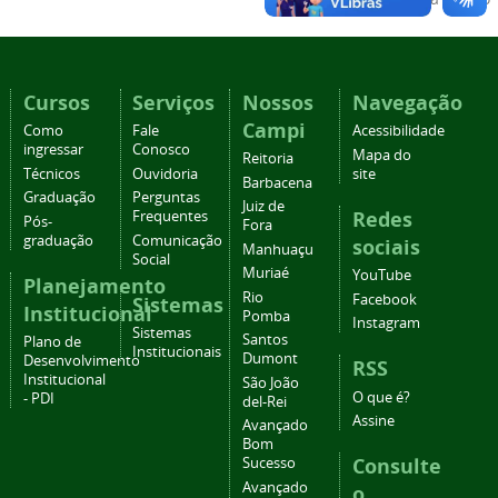
Cursos
Serviços
Nossos
Navegação
Campi
Como
Fale
Acessibilidade
ingressar
Conosco
Mapa do
Reitoria
Técnicos
Ouvidoria
site
Barbacena
Graduação
Perguntas
Juiz de
Redes
Frequentes
Pós-
Fora
graduação
Comunicação
sociais
Manhuaçu
Social
Muriaé
YouTube
Planejamento
Rio
Facebook
Sistemas
Institucional
Pomba
Instagram
Sistemas
Santos
Plano de
Institucionais
Dumont
Desenvolvimento
RSS
Institucional
São João
O que é?
- PDI
del-Rei
Assine
Avançado
Bom
Consulte
Sucesso
Avançado
o