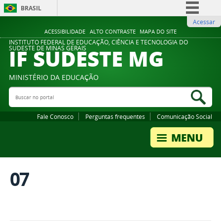
BRASIL
Acessar
Simplifique!
ACESSIBILIDADE
ALTO CONTRASTE
MAPA DO SITE
Comunica BR
INSTITUTO FEDERAL DE EDUCAÇÃO, CIÊNCIA E TECNOLOGIA DO
IF SUDESTE MG
SUDESTE DE MINAS GERAIS
Participe
Acesso à informação
MINISTÉRIO DA EDUCAÇÃO
Legislação
Buscar no portal
Bus
Canais
Fale Conosco
Perguntas frequentes
Comunicação Social
07