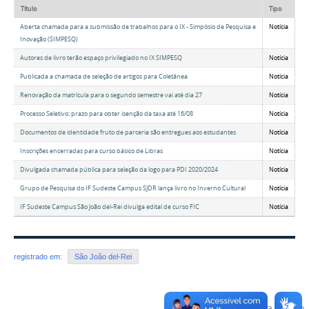
Título
Tipo
Aberta chamada para a submissão de trabalhos para o IX - Simpósio de Pesquisa e
Notícia
Inovação (SIMPESQ)
Autores de livro terão espaço privilegiado no IX SIMPESQ
Notícia
Publicada a chamada de seleção de artigos para Coletânea
Notícia
Renovação da matrícula para o segundo semestre vai até dia 27
Notícia
Processo Seletivo: prazo para obter isenção da taxa até 16/08
Notícia
Documentos de identidade fruto de parceria são entregues aos estudantes
Notícia
Inscrições encerradas para curso básico de Libras
Notícia
Divulgada chamada pública para seleção da logo para PDI 2020/2024
Notícia
Grupo de Pesquisa do IF Sudeste Campus SJDR lança livro no Inverno Cultural
Notícia
IF Sudeste Campus São João del-Rei divulga edital de curso FIC
Notícia
registrado em:
São João del-Rei
Voltar para o topo