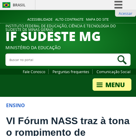
BRASIL
Acessar
Simplifique!
ACESSIBILIDADE
ALTO CONTRASTE
MAPA DO SITE
Comunica BR
INSTITUTO FEDERAL DE EDUCAÇÃO, CIÊNCIA E TECNOLOGIA DO
IF SUDESTE MG
SUDESTE DE MINAS GERAIS
Participe
Acesso à informação
MINISTÉRIO DA EDUCAÇÃO
Legislação
Buscar no portal
Bus
Canais
Fale Conosco
Perguntas frequentes
Comunicação Social
ENSINO
VI Fórum NASS traz à tona
o rompimento de