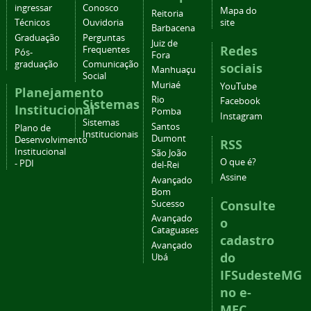
ingressar
Conosco
Mapa do
Reitoria
Técnicos
Ouvidoria
site
Barbacena
Graduação
Perguntas
Juiz de
Redes
Frequentes
Pós-
Fora
graduação
Comunicação
sociais
Manhuaçu
Social
Muriaé
YouTube
Planejamento
Rio
Facebook
Sistemas
Institucional
Pomba
Instagram
Sistemas
Santos
Plano de
Institucionais
Dumont
Desenvolvimento
RSS
Institucional
São João
O que é?
- PDI
del-Rei
Assine
Avançado
Bom
Consulte
Sucesso
Avançado
o
Cataguases
cadastro
Avançado
do
Ubá
IFSudesteMG
no e-
MEC