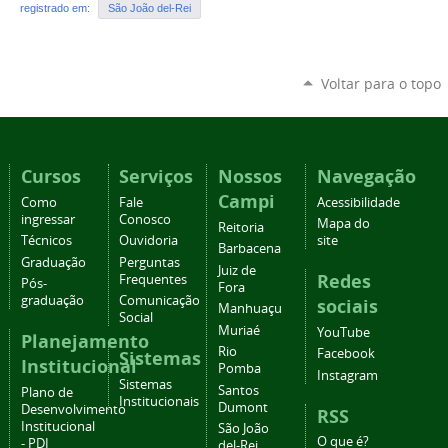
registrado em:
São João del-Rei
Voltar para o topo
Cursos
Serviços
Nossos
Navegação
Campi
Como
Fale
Acessibilidade
ingressar
Conosco
Mapa do
Reitoria
Técnicos
Ouvidoria
site
Barbacena
Graduação
Perguntas
Juiz de
Redes
Frequentes
Pós-
Fora
graduação
Comunicação
sociais
Manhuaçu
Social
Muriaé
YouTube
Planejamento
Rio
Facebook
Sistemas
Institucional
Pomba
Instagram
Sistemas
Santos
Plano de
Institucionais
Dumont
Desenvolvimento
RSS
Institucional
São João
O que é?
- PDI
del-Rei