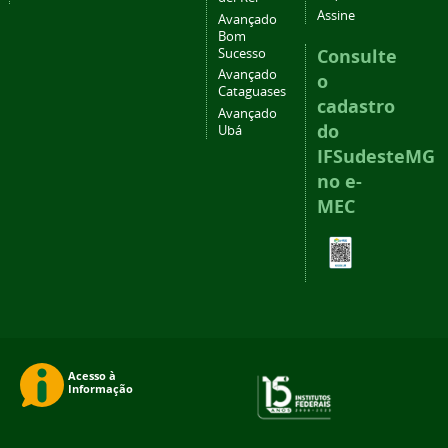
Assine
Avançado
Bom
Consulte
Sucesso
Avançado
o
Cataguases
cadastro
Avançado
do
Ubá
IFSudesteMG
no e-
MEC