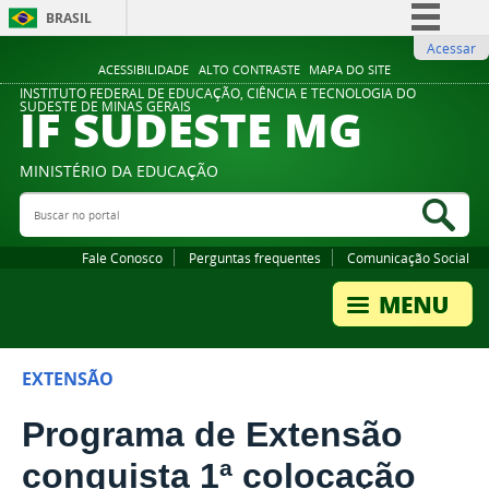
BRASIL
Acessar
Simplifique!
ACESSIBILIDADE
ALTO CONTRASTE
MAPA DO SITE
Comunica BR
INSTITUTO FEDERAL DE EDUCAÇÃO, CIÊNCIA E TECNOLOGIA DO
IF SUDESTE MG
SUDESTE DE MINAS GERAIS
Participe
Acesso à informação
MINISTÉRIO DA EDUCAÇÃO
Legislação
Buscar no portal
Bus
Canais
Fale Conosco
Perguntas frequentes
Comunicação Social
EXTENSÃO
Programa de Extensão
conquista 1ª colocação