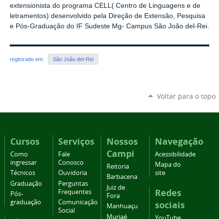
extensionista do programa CELL( Centro de Linguagens e de
letramentos) desenvolvido pela Direção de Extensão, Pesquisa
e Pós-Graduação do IF Sudeste Mg- Campus São João del-Rei.
registrado em:
São João del-Rei
Voltar para o topo
Cursos
Serviços
Nossos
Navegação
Campi
Como
Fale
Acessibilidade
ingressar
Conosco
Mapa do
Reitoria
Técnicos
Ouvidoria
site
Barbacena
Graduação
Perguntas
Juiz de
Redes
Frequentes
Pós-
Fora
graduação
Comunicação
sociais
Manhuaçu
Social
Muriaé
YouTube