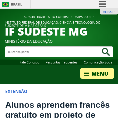
BRASIL
Acessar
Simplifique!
ACESSIBILIDADE
ALTO CONTRASTE
MAPA DO SITE
Comunica BR
INSTITUTO FEDERAL DE EDUCAÇÃO, CIÊNCIA E TECNOLOGIA DO
IF SUDESTE MG
SUDESTE DE MINAS GERAIS
Participe
Acesso à informação
MINISTÉRIO DA EDUCAÇÃO
Legislação
Buscar no portal
Bus
Canais
Fale Conosco
Perguntas frequentes
Comunicação Social
EXTENSÃO
Alunos aprendem francês
gratuito em projeto de