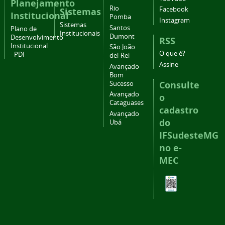
Planejamento
Rio
Facebook
Sistemas
Institucional
Pomba
Instagram
Sistemas
Santos
Plano de
Institucionais
Dumont
Desenvolvimento
RSS
Institucional
São João
O que é?
- PDI
del-Rei
Assine
Avançado
Bom
Consulte
Sucesso
Avançado
o
Cataguases
cadastro
Avançado
do
Ubá
IFSudesteMG
no e-
MEC