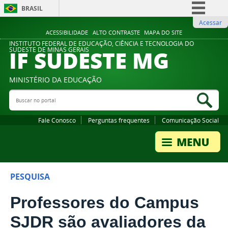
BRASIL
Acessar
Simplifique!
ACESSIBILIDADE
ALTO CONTRASTE
MAPA DO SITE
Comunica BR
INSTITUTO FEDERAL DE EDUCAÇÃO, CIÊNCIA E TECNOLOGIA DO
IF SUDESTE MG
SUDESTE DE MINAS GERAIS
Participe
Acesso à informação
MINISTÉRIO DA EDUCAÇÃO
Legislação
Buscar no portal
Bus
Canais
Fale Conosco
Perguntas frequentes
Comunicação Social
PESQUISA
Professores do Campus
SJDR são avaliadores da