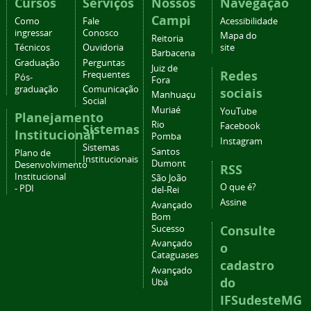
Cursos
Serviços
Nossos
Navegação
Campi
Como
Fale
Acessibilidade
ingressar
Conosco
Mapa do
Reitoria
Técnicos
Ouvidoria
site
Barbacena
Graduação
Perguntas
Juiz de
Redes
Frequentes
Pós-
Fora
graduação
Comunicação
sociais
Manhuaçu
Social
Muriaé
YouTube
Planejamento
Rio
Facebook
Sistemas
Institucional
Pomba
Instagram
Sistemas
Santos
Plano de
Institucionais
Dumont
Desenvolvimento
RSS
Institucional
São João
O que é?
- PDI
del-Rei
Assine
Avançado
Bom
Consulte
Sucesso
Avançado
o
Cataguases
cadastro
Avançado
do
Ubá
IFSudesteMG