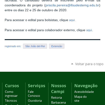
fachada. O candidato deverá se inscrever pelo e-mail da
coordenadora do projeto (
priscila.pereira@ifsudestemg.edu.br
)
entre os dias 22 e 25 de outubro de 2020.
Para acessar o edital para bolsistas, clique
.
aqui
Para acessar o edital para colaborador externo, clique
.
aqui
registrado em:
São João del-Rei
Extensão
Voltar para o topo
Cursos
Serviços
Nossos
Navegação
Campi
Como
Fale
Acessibilidade
ingressar
Conosco
Mapa do
Reitoria
Técnicos
Ouvidoria
site
Barbacena