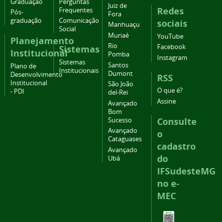
Graduação
Perguntas
Juiz de
Redes
Frequentes
Pós-
Fora
graduação
Comunicação
sociais
Manhuaçu
Social
Muriaé
YouTube
Planejamento
Rio
Facebook
Sistemas
Institucional
Pomba
Instagram
Sistemas
Santos
Plano de
Institucionais
Dumont
Desenvolvimento
RSS
Institucional
São João
O que é?
- PDI
del-Rei
Assine
Avançado
Bom
Consulte
Sucesso
Avançado
o
Cataguases
cadastro
Avançado
do
Ubá
IFSudesteMG
no e-
MEC