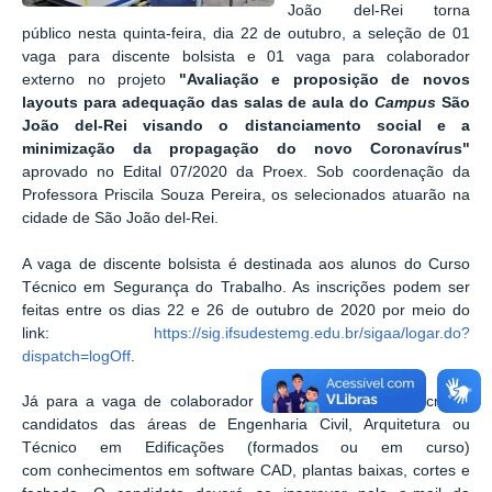
João del-Rei torna
público nesta quinta-feira, dia 22 de outubro, a seleção de 01
vaga para discente bolsista e 01 vaga para colaborador
externo no projeto
"Avaliação e proposição de novos
layouts para adequação das salas de aula do
Campus
São
João del-Rei visando o distanciamento social e a
minimização da propagação do novo Coronavírus"
aprovado no Edital 07/2020 da Proex. Sob coordenação da
Professora Priscila Souza Pereira, os selecionados atuarão na
cidade de São João del-Rei.
A vaga de discente bolsista é destinada aos alunos do Curso
Técnico em Segurança do Trabalho. As inscrições podem ser
feitas entre os dias 22 e 26 de outubro de 2020 por meio do
link:
https://sig.ifsudestemg.edu.br/sigaa/logar.do?
dispatch=logOff
.
Já para a vaga de colaborador externo, podem se inscrever
candidatos das áreas de Engenharia Civil, Arquitetura ou
Técnico em Edificações (formados ou em curso)
com conhecimentos em software CAD, plantas baixas, cortes e