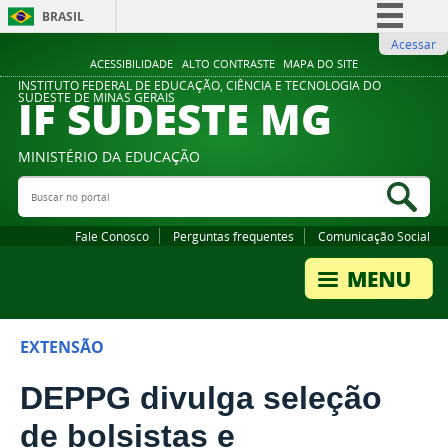
BRASIL
Acessar
Simplifique!
ACESSIBILIDADE
ALTO CONTRASTE
MAPA DO SITE
Comunica BR
INSTITUTO FEDERAL DE EDUCAÇÃO, CIÊNCIA E TECNOLOGIA DO
IF SUDESTE MG
SUDESTE DE MINAS GERAIS
Participe
Acesso à informação
MINISTÉRIO DA EDUCAÇÃO
Legislação
Buscar no portal
Bus
Canais
Fale Conosco
Perguntas frequentes
Comunicação Social
EXTENSÃO
DEPPG divulga seleção
de bolsistas e