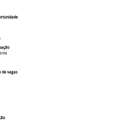
ortunidade
a
uação
ente
e de vagas
ção