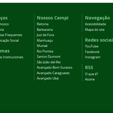
iços
Nossos Campi
Navegação
onosco
Reitoria
Acessibilidade
ria
Barbacena
Mapa do site
tas Frequentes
Juiz de Fora
Redes sociai
cação Social
Manhuaçu
Muriaé
YouTube
emas
Rio Pomba
Facebook
Santos Dumont
s Institucionais
Instagram
São João del-Rei
RSS
Avançado Bom Sucesso
Avançado Cataguases
O que é?
Avançado Ubá
Assine