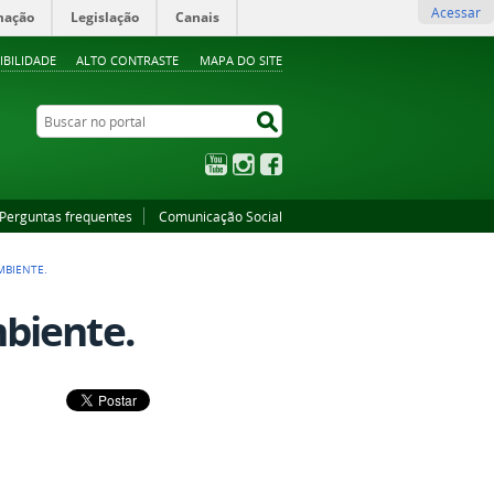
Acessar
mação
Legislação
Canais
IBILIDADE
ALTO CONTRASTE
MAPA DO SITE
Buscar no portal
Buscar no portal
YouTube
Instagram
Facebook
Perguntas frequentes
Comunicação Social
MBIENTE.
biente.