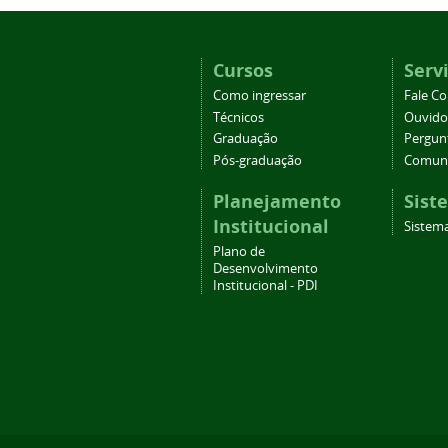
Cursos
Serv
Como ingressar
Fale C
Técnicos
Ouvido
Graduação
Pergun
Pós-graduação
Comuni
Planejamento
Sist
Institucional
Sistema
Plano de
Desenvolvimento
Institucional - PDI