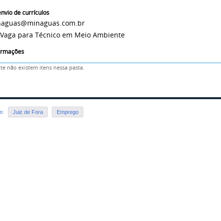
nvio de currículos
inaguas@minaguas.com.br
 Vaga para Técnico em Meio Ambiente
formações
e não existem itens nessa pasta.
em:
Juiz de Fora
Emprego