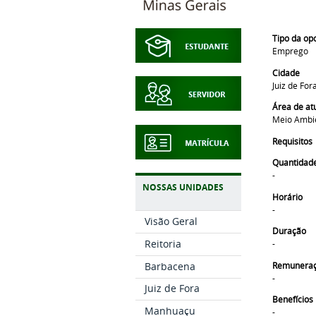
Tipo da op
Emprego
Cidade
Juiz de For
Área de at
Meio Ambi
Requisitos
Quantidad
-
NOSSAS UNIDADES
Horário
-
Visão Geral
Duração
Reitoria
-
Remunera
Barbacena
-
Juiz de Fora
Benefícios
Manhuaçu
-