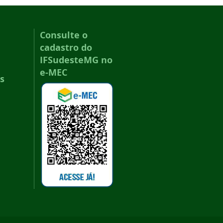
Consulte o
cadastro do
IFSudesteMG no
e-MEC
s