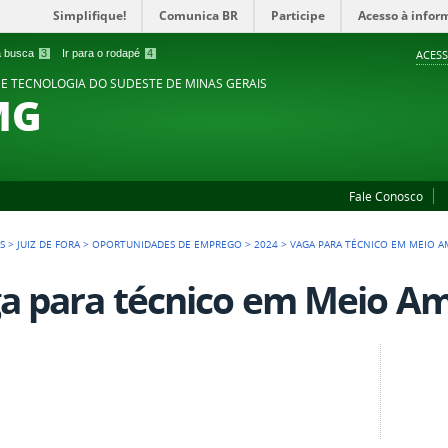
Simplifique!
Comunica BR
Participe
Acesso à infor
 a busca
3
Ir para o rodapé
4
ACESS
 E TECNOLOGIA DO SUDESTE DE MINAS GERAIS
MG
Fale Conosco
S
>
JUIZ DE FORA
>
OPORTUNIDADES DE EMPREGO
>
2024
>
VAGA PARA TÉCNICO EM MEIO A
a para técnico em Meio Am