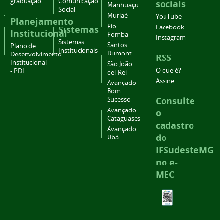
graduação
Comunicação
sociais
Manhuaçu
Social
Muriaé
YouTube
Planejamento
Rio
Facebook
Sistemas
Institucional
Pomba
Instagram
Sistemas
Santos
Plano de
Institucionais
Dumont
Desenvolvimento
RSS
Institucional
São João
O que é?
- PDI
del-Rei
Assine
Avançado
Bom
Consulte
Sucesso
Avançado
o
Cataguases
cadastro
Avançado
do
Ubá
IFSudesteMG
no e-
MEC