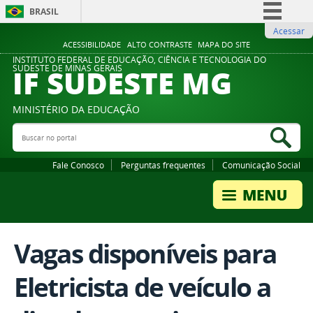
BRASIL
Acessar
Simplifique!
ACESSIBILIDADE
ALTO CONTRASTE
MAPA DO SITE
Comunica BR
INSTITUTO FEDERAL DE EDUCAÇÃO, CIÊNCIA E TECNOLOGIA DO
IF SUDESTE MG
SUDESTE DE MINAS GERAIS
Participe
Acesso à informação
MINISTÉRIO DA EDUCAÇÃO
Legislação
Buscar no portal
Bus
Canais
Fale Conosco
Perguntas frequentes
Comunicação Social
Vagas disponíveis para
Eletricista de veículo a