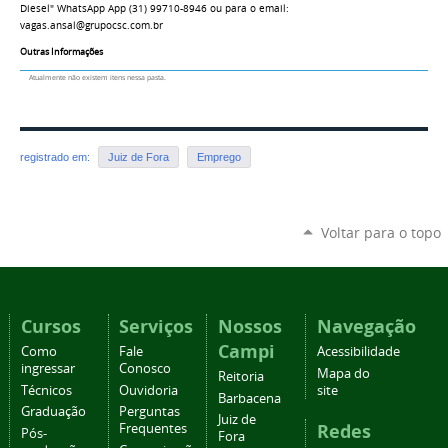
Diesel" WhatsApp App (31) 99710-8946 ou para o email:
vagas.ansal@grupocsc.com.br
Outras Informações
Atualmente não existem itens nessa pasta.
registrado em:
Juiz de Fora
Emprego
Voltar para o topo
Cursos
Serviços
Nossos
Navegação
Campi
Como
Fale
Acessibilidade
ingressar
Conosco
Mapa do
Reitoria
Técnicos
Ouvidoria
site
Barbacena
Graduação
Perguntas
Juiz de
Redes
Frequentes
Pós-
Fora