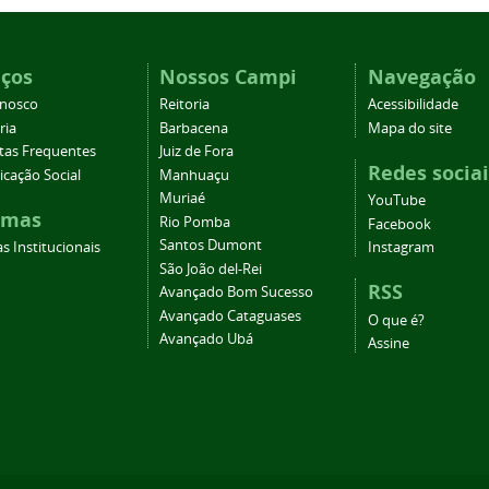
iços
Nossos Campi
Navegação
onosco
Reitoria
Acessibilidade
ria
Barbacena
Mapa do site
tas Frequentes
Juiz de Fora
Redes sociai
cação Social
Manhuaçu
Muriaé
YouTube
emas
Rio Pomba
Facebook
Santos Dumont
s Institucionais
Instagram
São João del-Rei
RSS
Avançado Bom Sucesso
Avançado Cataguases
O que é?
Avançado Ubá
Assine