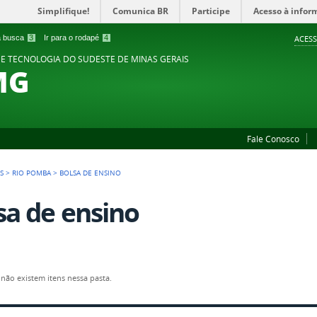
Simplifique!
Comunica BR
Participe
Acesso à infor
 a busca
3
Ir para o rodapé
4
ACESS
 E TECNOLOGIA DO SUDESTE DE MINAS GERAIS
MG
Fale Conosco
S
>
RIO POMBA
>
BOLSA DE ENSINO
sa de ensino
não existem itens nessa pasta.