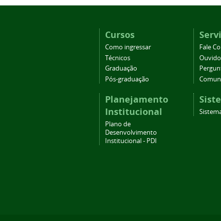
Cursos
Serv
Como ingressar
Fale C
Técnicos
Ouvido
Graduação
Pergun
Pós-graduação
Comuni
Planejamento
Sist
Institucional
Sistema
Plano de
Desenvolvimento
Institucional - PDI