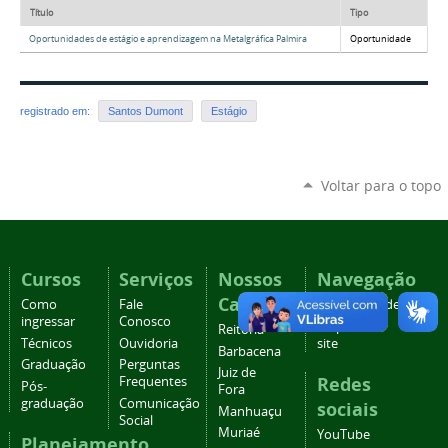
Título
Tipo
Oportunidades de estágio e aprendizagem na Metalgráfica Palmira
Oportunidade
registrado em:
Santos Dumont
Estágio
Voltar para o topo
Cursos
Serviços
Nossos
Navegação
Campi
Como
Fale
Acessibilidade
ingressar
Conosco
Mapa do
Reitoria
Técnicos
Ouvidoria
site
Barbacena
Graduação
Perguntas
Juiz de
Redes
Frequentes
Pós-
Fora
graduação
Comunicação
sociais
Manhuaçu
Social
Muriaé
YouTube
Planejamento