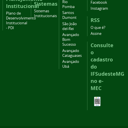
Rio
Facebook
Sistemas
Institucional
Pomba
Instagram
Sistemas
Santos
Plano de
Institucionais
Dumont
Desenvolvimento
RSS
Institucional
São João
O que é?
- PDI
del-Rei
Assine
Avançado
Bom
Consulte
Sucesso
Avançado
o
Cataguases
cadastro
Avançado
do
Ubá
IFSudesteMG
no e-
MEC