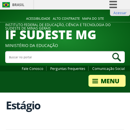
BRASIL
Acessar
Simplifique!
ACESSIBILIDADE
ALTO CONTRASTE
MAPA DO SITE
Comunica BR
INSTITUTO FEDERAL DE EDUCAÇÃO, CIÊNCIA E TECNOLOGIA DO
IF SUDESTE MG
SUDESTE DE MINAS GERAIS
Participe
Acesso à informação
MINISTÉRIO DA EDUCAÇÃO
Legislação
Buscar no portal
Bus
Canais
Fale Conosco
Perguntas frequentes
Comunicação Social
Estágio