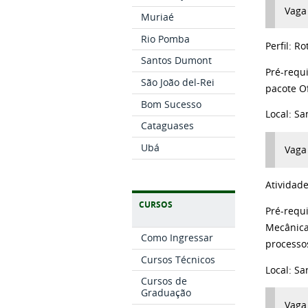
Vaga
Muriaé
Rio Pomba
Perfil:
Ro
Santos Dumont
Pré-requi
São João del-Rei
pacote Of
Bom Sucesso
Local:
Sa
Cataguases
Ubá
Vaga
Atividad
CURSOS
Pré-requi
Mecânic
Como Ingressar
processo
Cursos Técnicos
Local:
Sa
Cursos de
Graduação
Vaga