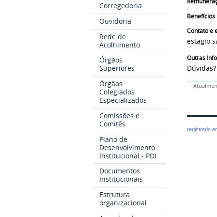
Remunera
Corregedoria
Benefícios
Ouvidoria
Contato e e
Rede de
estagio.
Acolhimento
Outras In
Órgãos
Superiores
Dúvidas?
Órgãos
Atualment
Colegiados
Especializados
Comissões e
Comitês
registrado 
Plano de
Desenvolvimento
Institucional - PDI
Documentos
Institucionais
Estrutura
organizacional