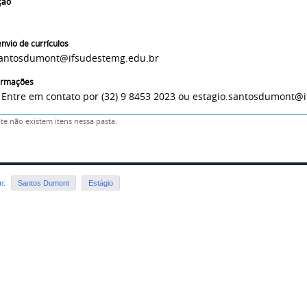
ção
nvio de currículos
santosdumont@ifsudestemg.edu.br
formações
 Entre em contato por (32) 9 8453 2023 ou estagio.santosdumont@
e não existem itens nessa pasta.
em:
Santos Dumont
Estágio