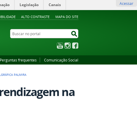
Acessar
mação
Legislação
Canais
IBILIDADE
ALTO CONTRASTE
MAPA DO SITE
Buscar no portal
Buscar no portal
YouTube
Instagram
Facebook
Perguntas frequentes
Comunicação Social
GRÁFICA PALMIRA
prendizagem na