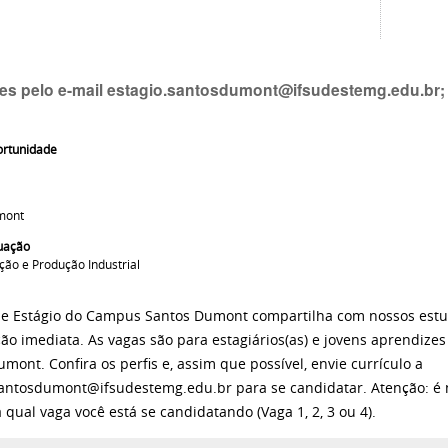
ões pelo e-mail estagio.santosdumont@ifsudestemg.edu.br; 
ortunidade
mont
uação
ção e Produção Industrial
de Estágio do Campus Santos Dumont compartilha com nossos est
ção imediata. As vagas são para estagiários(as) e jovens aprendize
mont. Confira os perfis e, assim que possível, envie currículo a
santosdumont@ifsudestemg.edu.br para se candidatar. Atenção: é n
 qual vaga você está se candidatando (Vaga 1, 2, 3 ou 4).