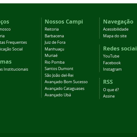
iços
Nossos Campi
Navegação
onosco
Reitoria
Acessibilidade
ria
Barbacena
Mapa do site
tas Frequentes
Juiz de Fora
Redes sociai
cação Social
Manhuaçu
Muriaé
YouTube
emas
Rio Pomba
Facebook
Santos Dumont
s Institucionais
Instagram
São João del-Rei
RSS
Avançado Bom Sucesso
Avançado Cataguases
O que é?
Avançado Ubá
Assine