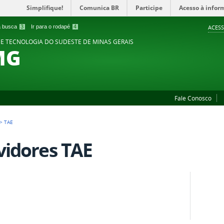
Simplifique!
Comunica BR
Participe
Acesso à infor
 a busca
3
Ir para o rodapé
4
ACESS
 E TECNOLOGIA DO SUDESTE DE MINAS GERAIS
MG
Fale Conosco
>
TAE
vidores TAE