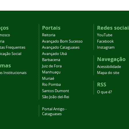
iços
Portais
Redes sociai
onosco
Reitoria
YouTube
ria
Avançado Bom Sucesso
Facebook
tas Frequentes
Avançado Cataguases
Instagram
cação Social
Avançado Ubá
Navegação
Barbacena
emas
Juiz de Fora
Acessibilidade
Manhuaçu
s Institucionais
Mapa do site
Muriaé
RSS
Rio Pomba
Santos Dumont
O que é?
São João del-Rei
Portal Antigo -
Cataguases