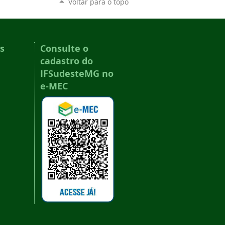
Voltar para o topo
s
Consulte o
cadastro do
IFSudesteMG no
e-MEC