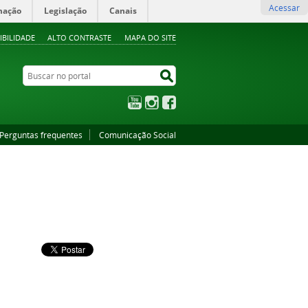
Acessar
mação
Legislação
Canais
IBILIDADE
ALTO CONTRASTE
MAPA DO SITE
Buscar no portal
Buscar no portal
YouTube
Instagram
Facebook
Perguntas frequentes
Comunicação Social