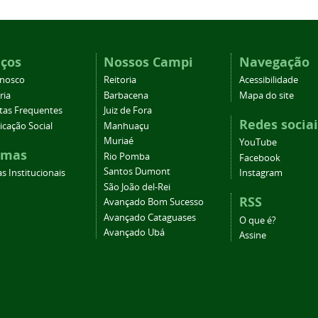
iços
Nossos Campi
Navegação
onosco
Reitoria
Acessibilidade
ria
Barbacena
Mapa do site
tas Frequentes
Juiz de Fora
Redes sociai
cação Social
Manhuaçu
Muriaé
YouTube
emas
Rio Pomba
Facebook
Santos Dumont
s Institucionais
Instagram
São João del-Rei
RSS
Avançado Bom Sucesso
Avançado Cataguases
O que é?
Avançado Ubá
Assine