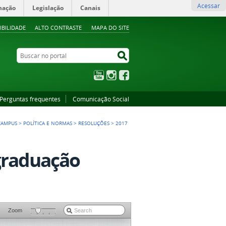
Acessar
mação
Legislação
Canais
IBILIDADE
ALTO CONTRASTE
MAPA DO SITE
Buscar no portal
Buscar no portal
YouTube
Instagram
Facebook
Perguntas frequentes
Comunicação Social
CAMPUS
>
POLÍTICA E NORMAS
>
RESOLUÇÕES
>
2017
 graduação
Zoom