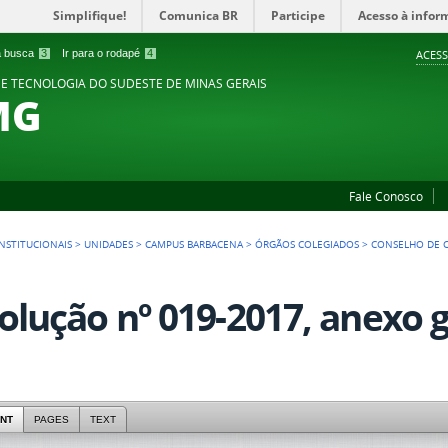
Simplifique!
Comunica BR
Participe
Acesso à infor
 a busca
3
Ir para o rodapé
4
ACESS
 E TECNOLOGIA DO SUDESTE DE MINAS GERAIS
MG
Fale Conosco
NSTITUCIONAIS
>
UNIDADES
>
CAMPUS BARBACENA
>
ÓRGÃOS COLEGIADOS
>
CONSELHO DE 
olução nº 019-2017, anexo
NT
PAGES
TEXT