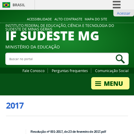
BRASIL
Acessar
Simplifique!
ACESSIBILIDADE
ALTO CONTRASTE
MAPA DO SITE
Comunica BR
INSTITUTO FEDERAL DE EDUCAÇÃO, CIÊNCIA E TECNOLOGIA DO
IF SUDESTE MG
SUDESTE DE MINAS GERAIS
Participe
Acesso à informação
MINISTÉRIO DA EDUCAÇÃO
Legislação
Buscar no portal
Bus
Canais
Fale Conosco
Perguntas frequentes
Comunicação Social
2017
Resolução nº 001-2017, de 23 de fevereiro de 2017.pdf