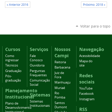
« Anterior 2016
Próximo: 2018 »
Voltar para o topo
Cursos
Serviços
Nossos
Navegação
Campi
Como
Fale
Acessibilidade
ingressar
Conosco
Mapa do
Reitoria
Técnicos
Ouvidoria
site
Barbacena
Graduação
Perguntas
Juiz de
Redes
Frequentes
Pós-
Fora
graduação
Comunicação
sociais
Manhuaçu
Social
Muriaé
YouTube
Planejamento
Rio
Facebook
Sistemas
Institucional
Pomba
Instagram
Sistemas
Santos
Plano de
Institucionais
Dumont
Desenvolvimento
RSS
Institucional