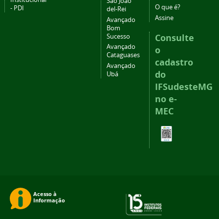
São João
O que é?
- PDI
del-Rei
Assine
Avançado
Bom
Consulte
Sucesso
Avançado
o
Cataguases
cadastro
Avançado
do
Ubá
IFSudesteMG
no e-
MEC