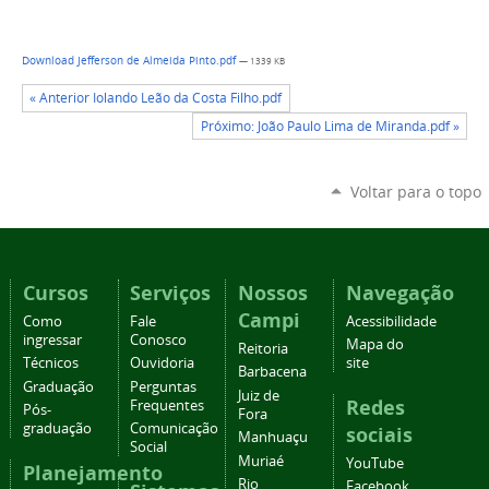
Download Jefferson de Almeida Pinto.pdf
— 1339 KB
« Anterior Iolando Leão da Costa Filho.pdf
Próximo: João Paulo Lima de Miranda.pdf »
Voltar para o topo
Cursos
Serviços
Nossos
Navegação
Campi
Como
Fale
Acessibilidade
ingressar
Conosco
Mapa do
Reitoria
Técnicos
Ouvidoria
site
Barbacena
Graduação
Perguntas
Juiz de
Redes
Frequentes
Pós-
Fora
graduação
Comunicação
sociais
Manhuaçu
Social
Muriaé
YouTube
Planejamento
Rio
Facebook