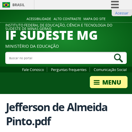
BRASIL
Acessar
Simplifique!
ACESSIBILIDADE
ALTO CONTRASTE
MAPA DO SITE
Comunica BR
INSTITUTO FEDERAL DE EDUCAÇÃO, CIÊNCIA E TECNOLOGIA DO
IF SUDESTE MG
SUDESTE DE MINAS GERAIS
Participe
Acesso à informação
MINISTÉRIO DA EDUCAÇÃO
Legislação
Buscar no portal
Bus
Canais
Fale Conosco
Perguntas frequentes
Comunicação Social
Jefferson de Almeida
Pinto.pdf