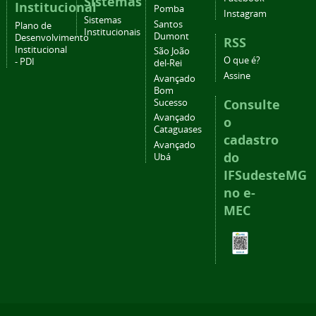
Sistemas
Institucional
Pomba
Instagram
Sistemas
Santos
Plano de
Institucionais
Dumont
Desenvolvimento
RSS
Institucional
São João
O que é?
- PDI
del-Rei
Assine
Avançado
Bom
Consulte
Sucesso
Avançado
o
Cataguases
cadastro
Avançado
do
Ubá
IFSudesteMG
no e-
MEC