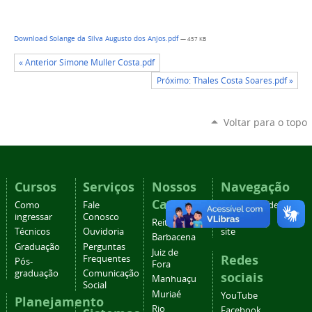
Download Solange da Silva Augusto dos Anjos.pdf
— 457 KB
« Anterior Simone Muller Costa.pdf
Próximo: Thales Costa Soares.pdf »
Voltar para o topo
Cursos
Serviços
Nossos
Navegação
Campi
Como
Fale
Acessibilidade
ingressar
Conosco
Mapa do
Reitoria
Técnicos
Ouvidoria
site
Barbacena
Graduação
Perguntas
Juiz de
Redes
Frequentes
Pós-
Fora
graduação
Comunicação
sociais
Manhuaçu
Social
Muriaé
YouTube
Planejamento
Rio
Facebook