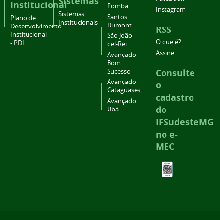
Sistemas
Institucional
Pomba
Instagram
Sistemas
Santos
Plano de
Institucionais
Dumont
Desenvolvimento
RSS
Institucional
São João
O que é?
- PDI
del-Rei
Assine
Avançado
Bom
Consulte
Sucesso
Avançado
o
Cataguases
cadastro
Avançado
do
Ubá
IFSudesteMG
no e-
MEC