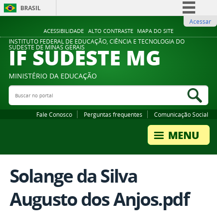
BRASIL
Acessar
Simplifique!
ACESSIBILIDADE
ALTO CONTRASTE
MAPA DO SITE
Comunica BR
INSTITUTO FEDERAL DE EDUCAÇÃO, CIÊNCIA E TECNOLOGIA DO
IF SUDESTE MG
SUDESTE DE MINAS GERAIS
Participe
Acesso à informação
MINISTÉRIO DA EDUCAÇÃO
Legislação
Buscar no portal
Bus
Canais
Fale Conosco
Perguntas frequentes
Comunicação Social
Solange da Silva
Augusto dos Anjos.pdf