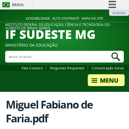
BRASIL
Acessar
Simplifique!
ACESSIBILIDADE
ALTO CONTRASTE
MAPA DO SITE
Comunica BR
INSTITUTO FEDERAL DE EDUCAÇÃO, CIÊNCIA E TECNOLOGIA DO
IF SUDESTE MG
SUDESTE DE MINAS GERAIS
Participe
Acesso à informação
MINISTÉRIO DA EDUCAÇÃO
Legislação
Buscar no portal
Bus
Canais
Fale Conosco
Perguntas frequentes
Comunicação Social
Miguel Fabiano de
Faria.pdf