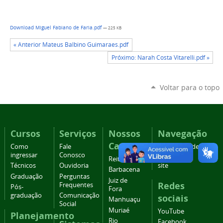
Download Miguel Fabiano de Faria.pdf
— 225 KB
« Anterior Mateus Balbino Guimaraes.pdf
Próximo: Narah Costa Vitarelli.pdf »
Voltar para o topo
Cursos
Serviços
Nossos
Navegação
Campi
Como
Fale
Acessibilidade
ingressar
Conosco
Mapa do
Reitoria
Técnicos
Ouvidoria
site
Barbacena
Graduação
Perguntas
Juiz de
Redes
Frequentes
Pós-
Fora
graduação
Comunicação
sociais
Manhuaçu
Social
Muriaé
YouTube
Planejamento
Rio
Facebook