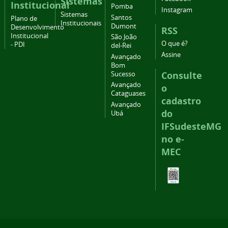
Sistemas
Institucional
Pomba
Instagram
Sistemas
Santos
Plano de
Institucionais
Dumont
Desenvolvimento
RSS
Institucional
São João
O que é?
- PDI
del-Rei
Assine
Avançado
Bom
Consulte
Sucesso
Avançado
o
Cataguases
cadastro
Avançado
do
Ubá
IFSudesteMG
no e-
MEC