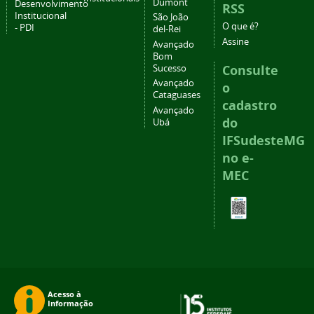
Dumont
Desenvolvimento
RSS
Institucional
São João
O que é?
- PDI
del-Rei
Assine
Avançado
Bom
Consulte
Sucesso
Avançado
o
Cataguases
cadastro
Avançado
do
Ubá
IFSudesteMG
no e-
MEC