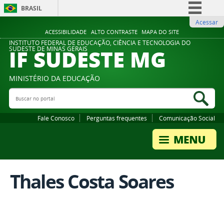
BRASIL
Acessar
Simplifique!
ACESSIBILIDADE
ALTO CONTRASTE
MAPA DO SITE
Comunica BR
INSTITUTO FEDERAL DE EDUCAÇÃO, CIÊNCIA E TECNOLOGIA DO
IF SUDESTE MG
SUDESTE DE MINAS GERAIS
Participe
Acesso à informação
MINISTÉRIO DA EDUCAÇÃO
Legislação
Buscar no portal
Bus
Canais
Fale Conosco
Perguntas frequentes
Comunicação Social
Thales Costa Soares