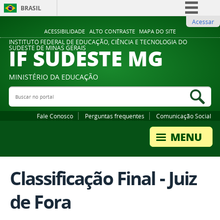
BRASIL
Acessar
Simplifique!
ACESSIBILIDADE
ALTO CONTRASTE
MAPA DO SITE
Comunica BR
INSTITUTO FEDERAL DE EDUCAÇÃO, CIÊNCIA E TECNOLOGIA DO
IF SUDESTE MG
SUDESTE DE MINAS GERAIS
Participe
Acesso à informação
MINISTÉRIO DA EDUCAÇÃO
Legislação
Buscar no portal
Bus
Canais
Fale Conosco
Perguntas frequentes
Comunicação Social
Classificação Final - Juiz
de Fora