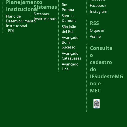
Planejamento
Rio
Facebook
Sistemas
Institucional
Pomba
Instagram
Sistemas
Santos
Plano de
Institucionais
Dumont
Desenvolvimento
RSS
Institucional
São João
O que é?
- PDI
del-Rei
Assine
Avançado
Bom
Consulte
Sucesso
Avançado
o
Cataguases
cadastro
Avançado
do
Ubá
IFSudesteMG
no e-
MEC