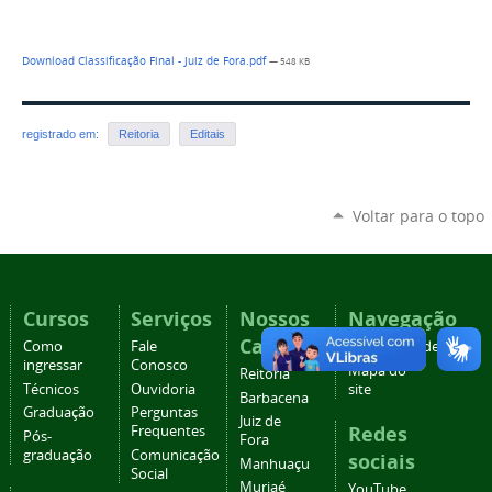
Download Classificação Final - Juiz de Fora.pdf
— 548 KB
registrado em:
Reitoria
Editais
Voltar para o topo
Cursos
Serviços
Nossos
Navegação
Campi
Como
Fale
Acessibilidade
ingressar
Conosco
Mapa do
Reitoria
Técnicos
Ouvidoria
site
Barbacena
Graduação
Perguntas
Juiz de
Redes
Frequentes
Pós-
Fora
graduação
Comunicação
sociais
Manhuaçu
Social
Muriaé
YouTube