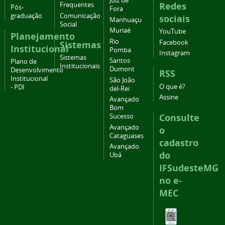
Juiz de
Redes
Frequentes
Pós-
Fora
graduação
Comunicação
sociais
Manhuaçu
Social
Muriaé
YouTube
Planejamento
Rio
Facebook
Sistemas
Institucional
Pomba
Instagram
Sistemas
Santos
Plano de
Institucionais
Dumont
Desenvolvimento
RSS
Institucional
São João
O que é?
- PDI
del-Rei
Assine
Avançado
Bom
Consulte
Sucesso
Avançado
o
Cataguases
cadastro
Avançado
do
Ubá
IFSudesteMG
no e-
MEC