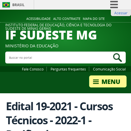
BRASIL
Acessar
Simplifique!
ACESSIBILIDADE
ALTO CONTRASTE
MAPA DO SITE
Comunica BR
INSTITUTO FEDERAL DE EDUCAÇÃO, CIÊNCIA E TECNOLOGIA DO
IF SUDESTE MG
SUDESTE DE MINAS GERAIS
Participe
Acesso à informação
MINISTÉRIO DA EDUCAÇÃO
Legislação
Buscar no portal
Bus
Canais
Fale Conosco
Perguntas frequentes
Comunicação Social
Edital 19-2021 - Cursos
Técnicos - 2022-1 -