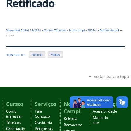
Retificado
Download Edital 19-2021 - Cursos Técnicos - Multicampi - 2022-1 - Retificado.pdf
—
715 KB
registrado em:
Reitoria
Editais
Voltar para o topo
Cursos
Serviços
Nossos
Navegação
Campi
Como
Fale
Acessibilidade
ingressar
Conosco
Mapa do
Reitoria
Técnicos
Ouvidoria
site
Barbacena
Graduação
Perguntas