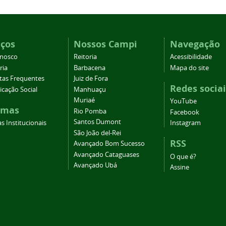
iços
Nossos Campi
Navegação
onosco
Reitoria
Acessibilidade
ria
Barbacena
Mapa do site
tas Frequentes
Juiz de Fora
Redes sociai
cação Social
Manhuaçu
Muriaé
YouTube
emas
Rio Pomba
Facebook
Santos Dumont
s Institucionais
Instagram
São João del-Rei
RSS
Avançado Bom Sucesso
Avançado Cataguases
O que é?
Avançado Ubá
Assine