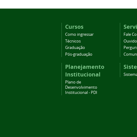
Cursos
Serv
Como ingressar
Fale C
Técnicos
Ouvido
Graduação
Pergun
Pós-graduação
Comuni
Planejamento
Sist
Institucional
Sistema
Plano de
Desenvolvimento
Institucional - PDI