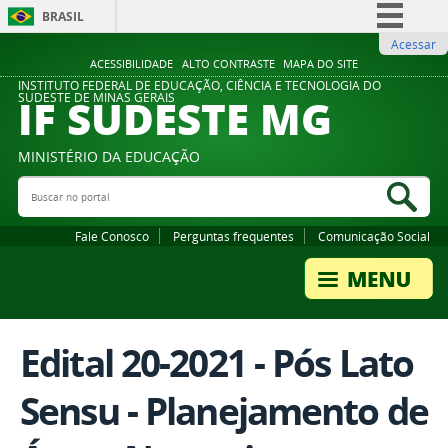
BRASIL
Acessar
Simplifique!
ACESSIBILIDADE
ALTO CONTRASTE
MAPA DO SITE
Comunica BR
INSTITUTO FEDERAL DE EDUCAÇÃO, CIÊNCIA E TECNOLOGIA DO
IF SUDESTE MG
SUDESTE DE MINAS GERAIS
Participe
Acesso à informação
MINISTÉRIO DA EDUCAÇÃO
Legislação
Buscar no portal
Bus
Canais
Fale Conosco
Perguntas frequentes
Comunicação Social
Edital 20-2021 - Pós Lato
Sensu - Planejamento de