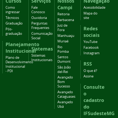
Cursos
Serviços
Nossos
Navegação
Campi
Como
Fale
Acessibilidade
ingressar
Conosco
Mapa do
Reitoria
Técnicos
Ouvidoria
site
Barbacena
Graduação
Perguntas
Juiz de
Redes
Frequentes
Pós-
Fora
graduação
Comunicação
sociais
Manhuaçu
Social
Muriaé
YouTube
Planejamento
Rio
Facebook
Sistemas
Institucional
Pomba
Instagram
Sistemas
Santos
Plano de
Institucionais
Dumont
Desenvolvimento
RSS
Institucional
São João
O que é?
- PDI
del-Rei
Assine
Avançado
Bom
Consulte
Sucesso
Avançado
o
Cataguases
cadastro
Avançado
do
Ubá
IFSudesteMG